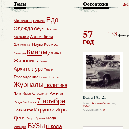
Темы
Фотоархив
Доб
Еда
Магазины
Напитки
Одежда
57
Обувь
Техника
138
фотогр
Автомобили
Косметика
год
Наука
Космос
Достижения
Кино
Музыка
Авиация
Живопись
Книги
Архитектура
Театр
Телевидение
Радио
Газеты
Журналы
Политика
Религия
Полит бюро
Астрология
Волга ГАЗ-21
7 ноября
Свадьбы
1 мая
Тема:
Автомобили
Год:
1957
Игрушки
Игры
Новый год
комментарии:
0
Дети
Мода
Спорт
Армия
ВУЗы
Школа
Милиция