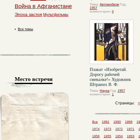
Тема:
Автомобили
Год:
Война в Афганистане
1957
комментарии:
0
Эпоха застоя
Мультфильмы
Все темы
Плакат «Изобретай.
Дорогу рабочей
Место встречи
смекалке!» Художник
Штраних В. Ф.
Тема:
Наука
Год:
1957
комментарии:
1
Страницы:
Все
1991
1990
1989
1
1974
1973
1972
1971
1956
1955
1954
1953