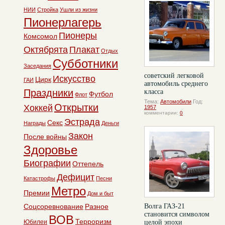
НИИ
Стройка
Ушли из жизни
Пионерлагерь
Пионеры
Комсомол
Октябрята
Плакат
Отдых
Субботники
Заседания
советский легковой
Искусство
Цирк
ГАИ
автомобиль среднего
Праздники
класса
Футбол
Флот
Тема:
Автомобили
Год:
Открытки
Хоккей
1957
комментарии:
0
Эстрада
Секс
Награды
Деньги
Закон
После войны
Здоровье
Биографии
Оттепель
Дефицит
Катастрофы
Песни
Метро
Премии
Дом и быт
Соцсоревнование
Разное
Волга ГАЗ-21
становится символом
ВОВ
Терроризм
Юбилеи
целой эпохи