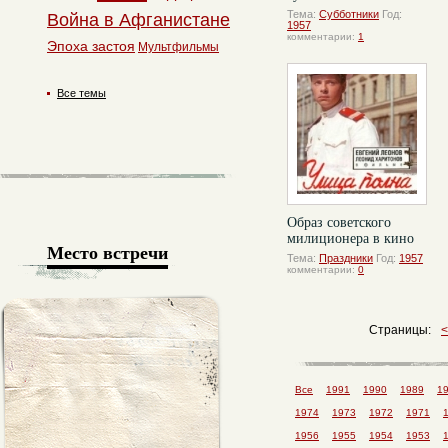
Тема:
Субботники
Год:
Война в Афганистане
1957
комментарии:
1
Эпоха застоя
Мультфильмы
Все темы
Образ советского
милиционера в кино
Место встречи
Тема:
Праздники
Год:
1957
комментарии:
0
Страницы:
Все
1991
1990
1989
1
1974
1973
1972
1971
1956
1955
1954
1953