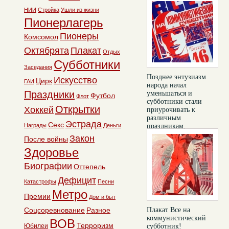
НИИ
Стройка
Ушли из жизни
Пионерлагерь
Пионеры
Комсомол
Октябрята
Плакат
Отдых
Субботники
Заседания
Позднее энтузиазм
Искусство
Цирк
ГАИ
народа начал
Праздники
уменьшаться и
Футбол
Флот
субботники стали
Открытки
Хоккей
приурочивать к
различным
Эстрада
Секс
Награды
Деньги
праздникам.
Тема:
Субботники
Год:
Закон
После войны
1957
комментарии:
1
Здоровье
Биографии
Оттепель
Дефицит
Катастрофы
Песни
Метро
Премии
Дом и быт
Соцсоревнование
Разное
Плакат Все на
коммунистический
ВОВ
Терроризм
Юбилеи
субботник!