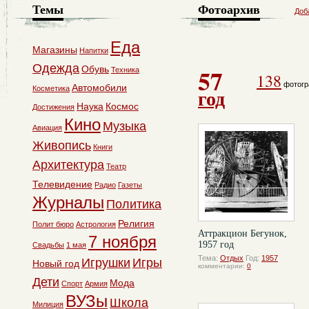
Темы
Фотоархив
Доб
Еда
Магазины
Напитки
Одежда
57
Обувь
Техника
138
фотогр
Автомобили
Косметика
год
Наука
Космос
Достижения
Кино
Музыка
Авиация
Живопись
Книги
Архитектура
Театр
Телевидение
Радио
Газеты
Журналы
Политика
Религия
Полит бюро
Астрология
Аттракцион Бегунок,
7 ноября
1957 год
Свадьбы
1 мая
Тема:
Отдых
Год:
1957
Игрушки
Игры
Новый год
комментарии:
0
Дети
Мода
Спорт
Армия
ВУЗы
Школа
Милиция