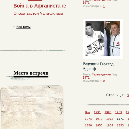
1971
Война в Афганистане
комментарии:
1
Эпоха застоя
Мультфильмы
Все темы
Ведущий Герхард
Адольф
Место встречи
Тема:
Телевидение
Год:
1971
комментарии:
0
Страницы:
Все
1991
1990
1989
1
1974
1973
1972
1971
1956
1955
1954
1953