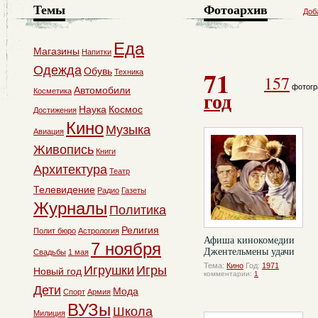
Темы
Фотоархив
Доб
Еда
Магазины
Напитки
Одежда
71
Обувь
Техника
157
фотогр
Автомобили
Косметика
год
Наука
Космос
Достижения
Кино
Музыка
Авиация
Живопись
Книги
Архитектура
Театр
Телевидение
Радио
Газеты
Журналы
Политика
Религия
Полит бюро
Астрология
Афиша кинокомедии
7 ноября
Джентельмены удачи
Свадьбы
1 мая
Тема:
Кино
Год:
1971
Игрушки
Игры
Новый год
комментарии:
1
Дети
Мода
Спорт
Армия
ВУЗы
Школа
Милиция