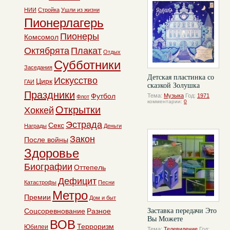
НИИ
Стройка
Ушли из жизни
Пионерлагерь
Пионеры
Комсомол
Октябрята
Плакат
Отдых
Субботники
Заседания
Детская пластинка со
Искусство
Цирк
ГАИ
сказкой Золушка
Праздники
Футбол
Тема:
Музыка
Год:
1971
Флот
комментарии:
0
Открытки
Хоккей
Эстрада
Секс
Награды
Деньги
Закон
После войны
Здоровье
Биографии
Оттепель
Дефицит
Катастрофы
Песни
Метро
Премии
Дом и быт
Соцсоревнование
Разное
Заставка передачи Это
Вы Можете
ВОВ
Терроризм
Юбилеи
Тема:
Телевидение
Год: