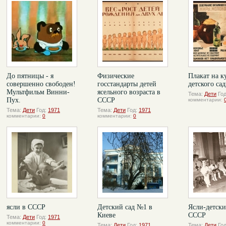
До пятницы - я
Физические
Плакат на к
совершенно свободен!
госстандарты детей
детского са
Мультфильм Винни-
ясельного возраста в
Тема:
Дети
Го
Пух.
СССР
комментарии:
Тема:
Дети
Год:
1971
Тема:
Дети
Год:
1971
комментарии:
0
комментарии:
0
ясли в СССР
Детский сад №1 в
Ясли-детски
Киеве
СССР
Тема:
Дети
Год:
1971
комментарии:
0
Тема:
Дети
Год:
1971
Тема:
Дети
Го