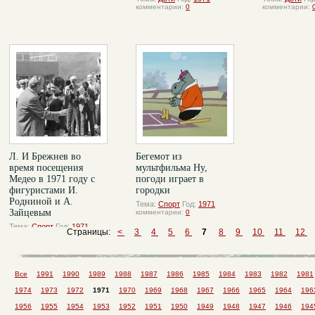
комментарии:
0
комментарии:
Л. И Брежнев во
Бегемот из
время посещения
мультфильма Ну,
Медео в 1971 году с
погоди играет в
фигуристами И.
городки
Родниной и А.
Тема:
Спорт
Год:
1971
Зайцевым
комментарии:
0
Тема:
Спорт
Год:
1971
Страницы:
<
3
4
5
6
7
8
9
10
11
12
комментарии:
0
Все
1991
1990
1989
1988
1987
1986
1985
1984
1983
1982
1981
1974
1973
1972
1971
1970
1969
1968
1967
1966
1965
1964
196
1956
1955
1954
1953
1952
1951
1950
1949
1948
1947
1946
194