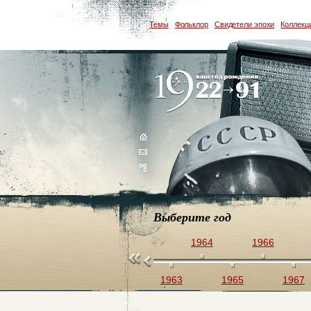
Темы
Фольклор
Свидетели эпохи
Коллекц
Выберите год
1958
1960
1962
1964
1966
1959
1961
1963
1965
1967