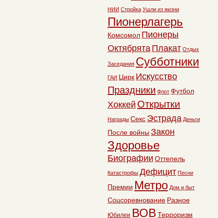
НИИ
Стройка
Ушли из жизни
Пионерлагерь
Пионеры
Комсомол
Октябрята
Плакат
Отдых
Субботники
Заседания
Искусство
Цирк
ГАИ
Праздники
Футбол
Флот
Открытки
Хоккей
Эстрада
Секс
Награды
Деньги
Закон
После войны
Здоровье
Биографии
Оттепель
Дефицит
Катастрофы
Песни
Метро
Премии
Дом и быт
Соцсоревнование
Разное
ВОВ
Терроризм
Юбилеи