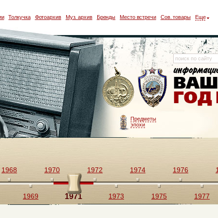
ии
Толкучка
Фотоархив
Муз. архив
Бренды
Место встречи
Сов. товары
Еще
Предметы
эпохи
1968
1970
1972
1974
1976
1969
1971
1973
1975
1977