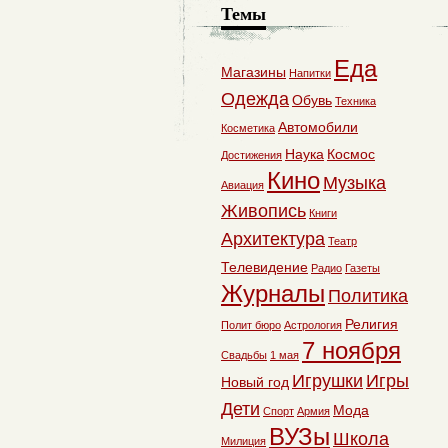
Темы
Еда
Магазины
Напитки
Одежда
Обувь
Техника
Автомобили
Косметика
Наука
Космос
Достижения
Кино
Музыка
Авиация
Живопись
Книги
Архитектура
Театр
Телевидение
Радио
Газеты
Журналы
Политика
Религия
Полит бюро
Астрология
7 ноября
Свадьбы
1 мая
Игрушки
Игры
Новый год
Дети
Мода
Спорт
Армия
ВУЗы
Школа
Милиция