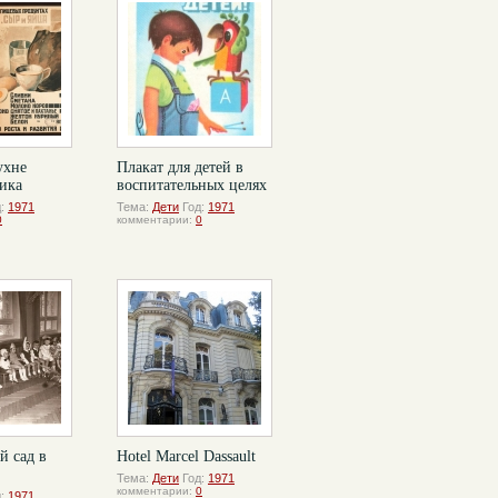
ухне
Плакат для детей в
дика
воспитательных целях
д:
1971
Тема:
Дети
Год:
1971
0
комментарии:
0
й сад в
Hotel Marcel Dassault
Тема:
Дети
Год:
1971
комментарии:
0
д:
1971