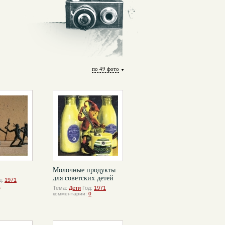
по 49 фото
Молочные продукты
для советских детей
д:
1971
1
Тема:
Дети
Год:
1971
комментарии:
0