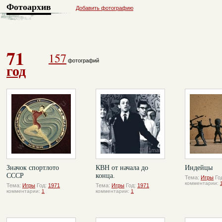
Фотоархив
Добавить фотографию
71
157
фотографий
год
Значок спортлото
КВН от начала до
Индейцы
СССР
конца.
Тема:
Игры
Го
комментарии:
Тема:
Игры
Год:
1971
Тема:
Игры
Год:
1971
комментарии:
1
комментарии:
1