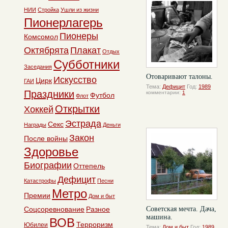
НИИ
Стройка
Ушли из жизни
Пионерлагерь
Пионеры
Комсомол
Октябрята
Плакат
Отдых
Субботники
Заседания
Отоваривают талоны.
Искусство
Цирк
ГАИ
Тема:
Дефицит
Год:
1989
Праздники
комментарии:
1
Футбол
Флот
Открытки
Хоккей
Эстрада
Секс
Награды
Деньги
Закон
После войны
Здоровье
Биографии
Оттепель
Дефицит
Катастрофы
Песни
Метро
Премии
Дом и быт
Соцсоревнование
Разное
Советская мечта. Дача,
машина.
ВОВ
Терроризм
Юбилеи
Тема:
Дом и быт
Год:
1989