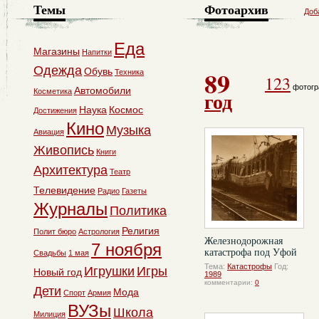
Темы
Фотоархив
Доб
Еда
Магазины
Напитки
Одежда
89
Обувь
Техника
123
фотогр
Автомобили
Косметика
год
Наука
Космос
Достижения
Кино
Музыка
Авиация
Живопись
Книги
Архитектура
Театр
Телевидение
Радио
Газеты
Журналы
Политика
Религия
Полит бюро
Астрология
Железнодорожная
7 ноября
катастрофа под Уфой
Свадьбы
1 мая
Тема:
Катастрофы
Год:
Игрушки
Игры
Новый год
1989
комментарии:
0
Дети
Мода
Спорт
Армия
ВУЗы
Школа
Милиция