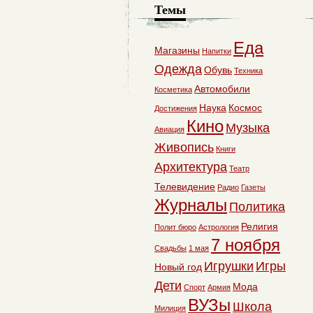
Темы
Еда
Магазины
Напитки
Одежда
Обувь
Техника
Автомобили
Косметика
Наука
Космос
Достижения
Кино
Музыка
Авиация
Живопись
Книги
Архитектура
Театр
Телевидение
Радио
Газеты
Журналы
Политика
Религия
Полит бюро
Астрология
7 ноября
Свадьбы
1 мая
Игрушки
Игры
Новый год
Дети
Мода
Спорт
Армия
ВУЗы
Школа
Милиция