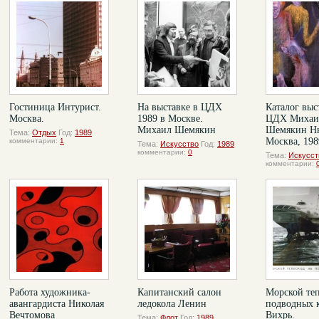
Гостиница Интурист.
На выставке в ЦДХ
Каталог выс
Москва.
1989 в Москве.
ЦДХ Михаи
Михаил Шемякин
Шемякин Нь
Тема:
Отдых
Год:
1989
Москва, 198
комментарии:
1
Тема:
Искусство
Год:
1989
комментарии:
0
Тема:
Искусст
комментарии:
Работа художника-
Капитанский салон
Морской теп
авангардиста Николая
ледокола Ленин
подводных 
Вечтомова
Вихрь.
Тема:
Флот
Год:
1989