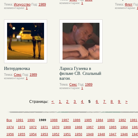
комментарии:
1
Тема:
Искусство
Год:
1989
Тема:
Флот
Го
комментарии:
1
комментарии:
Интердевочка
Лариса Гузеева в
фильме СВ. Спальный
Тема:
Секс
Год:
1989
вагон.
комментарии:
1
Тема:
Секс
Год:
1989
комментарии:
1
Страницы:
<
1
2
3
4
5
6
7
8
9
>
Все
1991
1990
1989
1988
1987
1986
1985
1984
1983
1982
1981
1974
1973
1972
1971
1970
1969
1968
1967
1966
1965
1964
196
1956
1955
1954
1953
1952
1951
1950
1949
1948
1947
1946
194