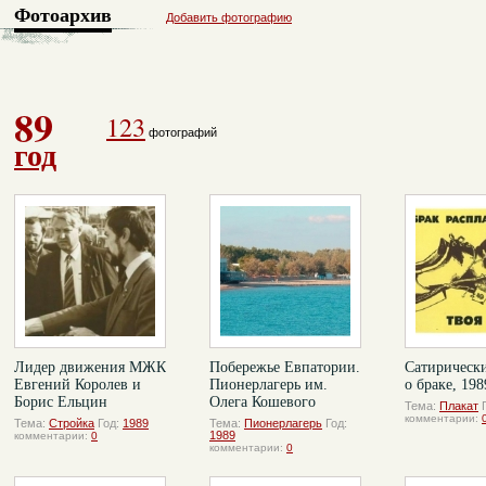
Фотоархив
Добавить фотографию
89
123
фотографий
год
Лидер движения МЖК
Побережье Евпатории.
Сатирическ
Евгений Королев и
Пионерлагерь им.
о браке, 198
Борис Ельцин
Олега Кошевого
Тема:
Плакат
комментарии:
Тема:
Стройка
Год:
1989
Тема:
Пионерлагерь
Год:
1989
комментарии:
0
комментарии:
0