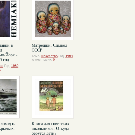
тавки в
Матрешки. Символ
л
СССР
ю-Йорк -
Тема:
Искусство
Год:
1989
9 год
комментарии:
0
во
Год:
1989
0
лоход на
Книга для советских
крыльях.
школьников. Откуда
берутся дети?