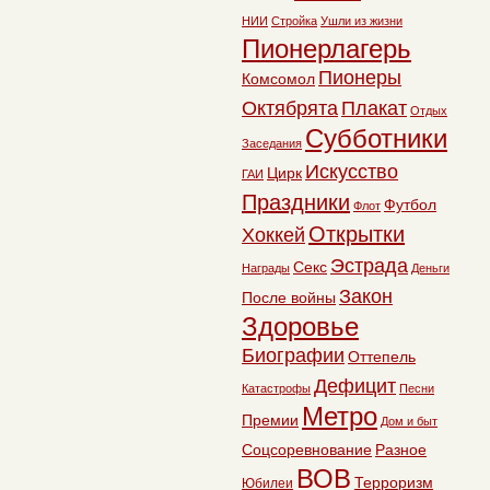
НИИ
Стройка
Ушли из жизни
Пионерлагерь
Пионеры
Комсомол
Октябрята
Плакат
Отдых
Субботники
Заседания
Искусство
Цирк
ГАИ
Праздники
Футбол
Флот
Открытки
Хоккей
Эстрада
Секс
Награды
Деньги
Закон
После войны
Здоровье
Биографии
Оттепель
Дефицит
Катастрофы
Песни
Метро
Премии
Дом и быт
Соцсоревнование
Разное
ВОВ
Терроризм
Юбилеи