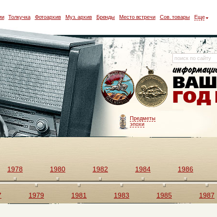
ии
Толкучка
Фотоархив
Муз. архив
Бренды
Место встречи
Сов. товары
Еще
Предметы
эпохи
1978
1980
1982
1984
1986
7
1979
1981
1983
1985
1987