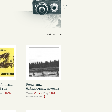
по 49 фото
ий плакат
Романтика
9 год
байдарочных походов
Год:
1989
Тема:
Отдых
Год:
1989
0
комментарии:
1