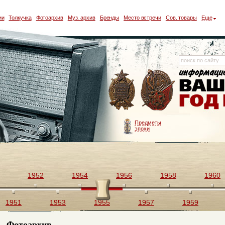
ии
Толкучка
Фотоархив
Муз. архив
Бренды
Место встречи
Сов. товары
Еще
Предметы
эпохи
1952
1954
1956
1958
1960
1951
1953
1955
1957
1959
Фотоархив