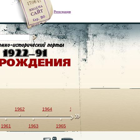
Регистрация
1962
1964
1966
1968
1970
1961
1963
1965
1967
1969