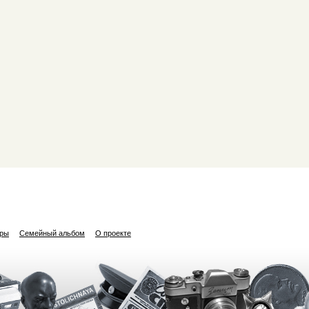
ары
Семейный альбом
О проекте