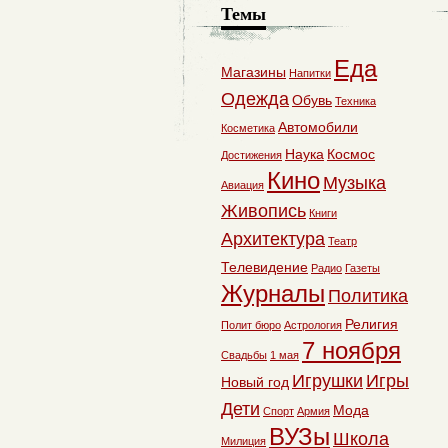
Темы
Еда
Магазины
Напитки
Одежда
Обувь
Техника
Автомобили
Косметика
Наука
Космос
Достижения
Кино
Музыка
Авиация
Живопись
Книги
Архитектура
Театр
Телевидение
Радио
Газеты
Журналы
Политика
Религия
Полит бюро
Астрология
7 ноября
Свадьбы
1 мая
Игрушки
Игры
Новый год
Дети
Мода
Спорт
Армия
ВУЗы
Школа
Милиция