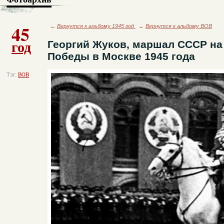
45
←
Вернутся к альбому 1945 год
←
Вернутся к альбому ВОВ
год
Георгий Жуков, маршал СССР на
Победы в Москве 1945 года
Тэг:
ВОВ