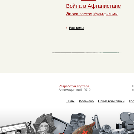
Война в Афганистане
Эпоха застоя
Мультфильмы
Все темы
Разработка портала
К
Артимедия веб, 2012
п
Темы
Фольклор
Свидетели эпохи
Ко