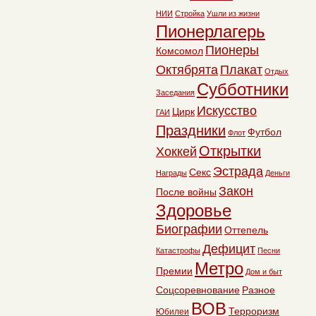
НИИ
Стройка
Ушли из жизни
Пионерлагерь
Пионеры
Комсомол
Октябрята
Плакат
Отдых
Субботники
Заседания
Искусство
Цирк
ГАИ
Праздники
Футбол
Флот
Открытки
Хоккей
Эстрада
Секс
Награды
Деньги
Закон
После войны
Здоровье
Биографии
Оттепель
Дефицит
Катастрофы
Песни
Метро
Премии
Дом и быт
Соцсоревнование
Разное
ВОВ
Терроризм
Юбилеи