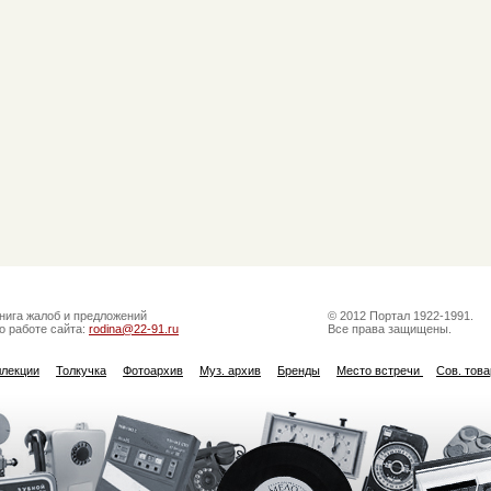
нига жалоб и предложений
© 2012 Портал 1922-1991.
о работе сайта:
rodina@22-91.ru
Все права защищены.
ллекции
Толкучка
Фотоархив
Муз. архив
Бренды
Место встречи
Сов. тов