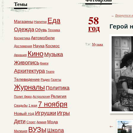
Темы
58
←
Вернутся к
Еда
Магазины
Напитки
год
Герой 
Одежда
Обувь
Техника
Автомобили
Косметика
Тэг:
Музыка
Наука
Космос
Достижения
Кино
Музыка
Авиация
Живопись
Книги
Архитектура
Театр
Телевидение
Радио
Газеты
Журналы
Политика
Религия
Полит бюро
Астрология
7 ноября
Свадьбы
1 мая
Игрушки
Игры
Новый год
Дети
Мода
Спорт
Армия
ВУЗы
Школа
Милиция