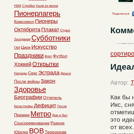
НИИ
Стройка
Ушли из жизни
Пионерлагерь
Поделиться
Пионеры
Комсомол
Комм
Октябрята
Плакат
Отдых
Субботники
Заседания
Искусство
Цирк
ГАИ
сортиро
Праздники
Футбол
Флот
Открытки
Хоккей
Идеа
Эстрада
Секс
Награды
Деньги
Закон
После войны
Автор:
T
Здоровье
Как бы 
Биографии
Оттепель
Икс, сн
Дефицит
Катастрофы
Песни
отметиш
Метро
Премии
Дом и быт
это иде
Соцсоревнование
Разное
от всех
ВОВ
Терроризм
Юбилеи