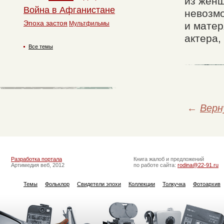
из женщ
Война в Афганистане
невозмо
Эпоха застоя
Мультфильмы
и матер
актера,
Все темы
←
Верн
Разработка портала
Книга жалоб и предложений
Артимедия веб, 2012
по работе сайта:
rodina@22-91.ru
Темы
Фольклор
Свидетели эпохи
Коллекции
Толкучка
Фотоархив