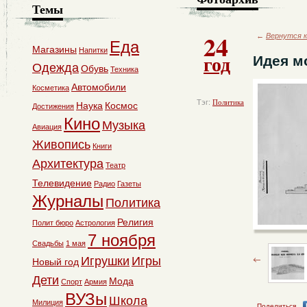
Темы
24
←
Вернутся к
Еда
Магазины
Напитки
год
Идея м
Одежда
Обувь
Техника
Автомобили
Косметика
Тэг:
Политика
Наука
Космос
Достижения
Кино
Музыка
Авиация
Живопись
Книги
Архитектура
Театр
Телевидение
Радио
Газеты
Журналы
Политика
Религия
Полит бюро
Астрология
7 ноября
Свадьбы
1 мая
Игрушки
Игры
Новый год
Дети
Мода
Спорт
Армия
ВУЗы
Школа
Милиция
Поделиться