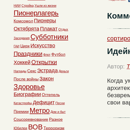
НИИ
Стройка
Ушли из жизни
Пионерлагерь
Комм
Пионеры
Комсомол
Октябрята
Плакат
Отдых
Субботники
сортиро
Заседания
Искусство
Цирк
ГАИ
Идей
Праздники
Футбол
Флот
Открытки
Хоккей
Автор:
T
Эстрада
Секс
Награды
Деньги
Закон
После войны
Когда у
Здоровье
архитек
Биографии
безврем
Оттепель
свои ва
Дефицит
Катастрофы
Песни
Метро
Премии
Дом и быт
Соцсоревнование
Разное
ВОВ
Терроризм
Юбилеи