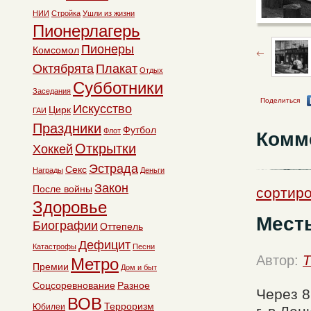
НИИ
Стройка
Ушли из жизни
Пионерлагерь
Пионеры
Комсомол
Октябрята
Плакат
Отдых
Субботники
Заседания
Поделиться
Искусство
Цирк
ГАИ
Праздники
Футбол
Флот
Комм
Открытки
Хоккей
Эстрада
Секс
Награды
Деньги
Закон
После войны
сортиро
Здоровье
Мест
Биографии
Оттепель
Дефицит
Катастрофы
Песни
Автор:
T
Метро
Премии
Дом и быт
Соцсоревнование
Разное
Через 8
ВОВ
Терроризм
Юбилеи