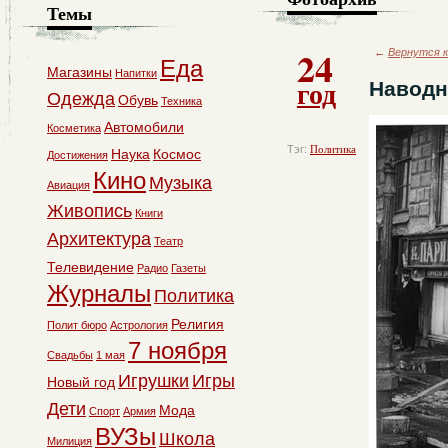
Темы
24
←
Вернутся к
Еда
Магазины
Напитки
год
Наводн
Одежда
Обувь
Техника
Автомобили
Косметика
Тэг:
Политика
Наука
Космос
Достижения
Кино
Музыка
Авиация
Живопись
Книги
Архитектура
Театр
Телевидение
Радио
Газеты
Журналы
Политика
Религия
Полит бюро
Астрология
7 ноября
Свадьбы
1 мая
Игрушки
Игры
Новый год
Дети
Мода
Спорт
Армия
ВУЗы
Школа
Милиция