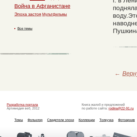
г. в Ле
Война в Афганистане
подняла
Эпоха застоя
воду.Эт
Мультфильмы
наводне
Все темы
Пушкин
←
Верн
Разработка портала
Книга жалоб и предложений
Артимедия веб, 2012
по работе сайта:
rodina@22-91.ru
Темы
Фольклор
Свидетели эпохи
Коллекции
Толкучка
Фотоархив