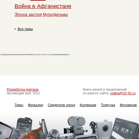
Война в Афганистане
Эпоха застоя
Мультфильмы
Все темы
Разработка портала
Книга жалоб и предложений
Артимедия веб, 2012
по работе сайта:
rodina@22-91.ru
Темы
Фольклор
Свидетели эпохи
Коллекции
Толкучка
Фотоархив