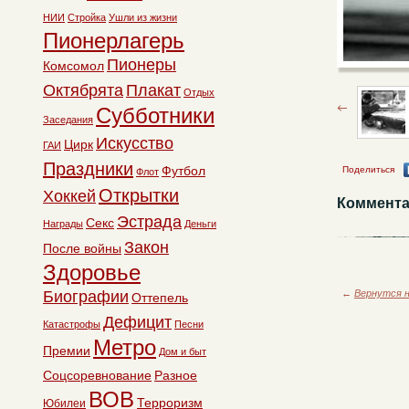
НИИ
Стройка
Ушли из жизни
Пионерлагерь
Пионеры
Комсомол
Октябрята
Плакат
Отдых
Субботники
Заседания
Искусство
Цирк
ГАИ
Праздники
Футбол
Поделиться
Флот
Открытки
Хоккей
Коммента
Эстрада
Секс
Награды
Деньги
Закон
После войны
Здоровье
Биографии
←
Вернутся н
Оттепель
Дефицит
Катастрофы
Песни
Метро
Премии
Дом и быт
Соцсоревнование
Разное
ВОВ
Терроризм
Юбилеи