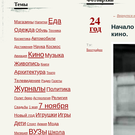
Темы
24
←
Вернутся к
Еда
Магазины
Напитки
год
Начало
Одежда
Обувь
Техника
кино.
Автомобили
Косметика
Тэг:
Наука
Космос
Достижения
Биографии
Кино
Музыка
Авиация
Живопись
Книги
Архитектура
Театр
Телевидение
Радио
Газеты
Журналы
Политика
Религия
Полит бюро
Астрология
7 ноября
Свадьбы
1 мая
Игрушки
Игры
Новый год
Дети
Мода
Спорт
Армия
ВУЗы
Школа
Милиция