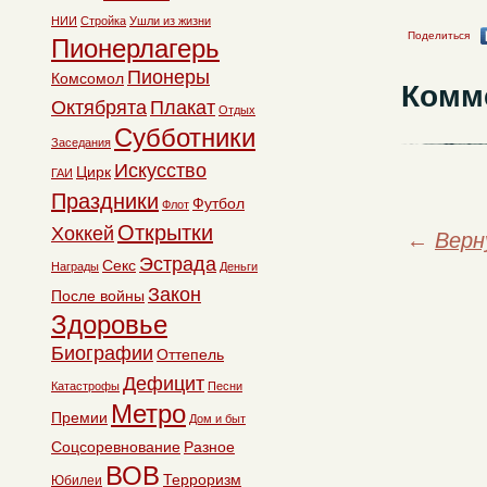
НИИ
Стройка
Ушли из жизни
Поделиться
Пионерлагерь
Пионеры
Комсомол
Комм
Октябрята
Плакат
Отдых
Субботники
Заседания
Искусство
Цирк
ГАИ
Праздники
Футбол
Флот
Открытки
Хоккей
←
Верн
Эстрада
Секс
Награды
Деньги
Закон
После войны
Здоровье
Биографии
Оттепель
Дефицит
Катастрофы
Песни
Метро
Премии
Дом и быт
Соцсоревнование
Разное
ВОВ
Терроризм
Юбилеи