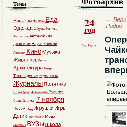
Фотоархив
Темы
24
Еда
←
Верн
Магазины
Напитки
Радио
год
Одежда
Обувь
Техника
Автомобили
Косметика
Опер
Наука
Космос
Достижения
Тэг:
Радио
Чайк
Кино
Музыка
Авиация
тран
Живопись
Книги
Архитектура
впер
Театр
Телевидение
Радио
Газеты
Журналы
Политика
Религия
Полит бюро
Астрология
7 ноября
Свадьбы
1 мая
Игрушки
Игры
Новый год
Дети
Мода
Спорт
Армия
ВУЗы
Школа
Милиция