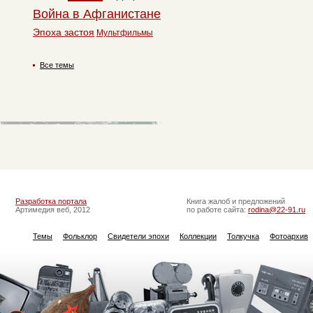
Война в Афганистане
Эпоха застоя
Мультфильмы
Все темы
Разработка портала
Книга жалоб и предложений
Артимедия веб, 2012
по работе сайта:
rodina@22-91.ru
Темы
Фольклор
Свидетели эпохи
Коллекции
Толкучка
Фотоархив