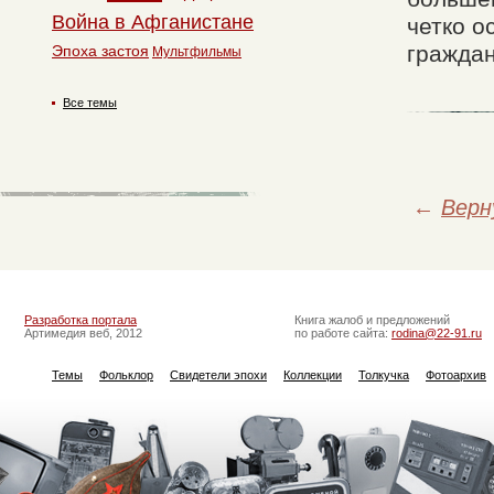
Война в Афганистане
четко о
граждан
Эпоха застоя
Мультфильмы
Все темы
←
Верн
Разработка портала
Книга жалоб и предложений
Артимедия веб, 2012
по работе сайта:
rodina@22-91.ru
Темы
Фольклор
Свидетели эпохи
Коллекции
Толкучка
Фотоархив