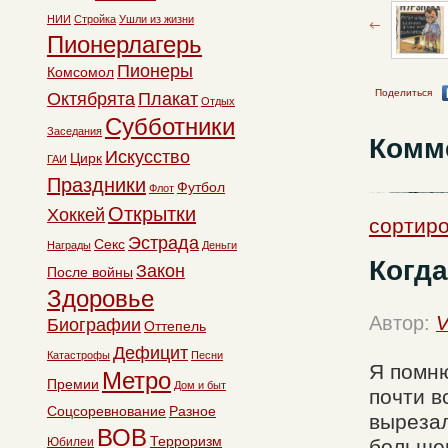
НИИ
Стройка
Ушли из жизни
Пионерлагерь
Пионеры
Комсомол
Поделиться
Октябрята
Плакат
Отдых
Субботники
Заседания
Комм
Искусство
Цирк
ГАИ
Праздники
Футбол
Флот
Открытки
Хоккей
сортиро
Эстрада
Секс
Награды
Деньги
Когда
Закон
После войны
Здоровье
Автор:
V
Биографии
Оттепель
Дефицит
Катастрофы
Песни
Я помню
Метро
Премии
Дом и быт
почти в
Соцсоревнование
Разное
вырезал
ВОВ
Терроризм
Юбилеи
большев