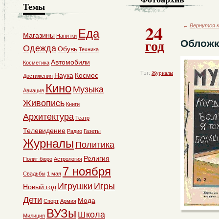
Темы
24
←
Вернутся к
Еда
Магазины
Напитки
год
Обложк
Одежда
Обувь
Техника
Автомобили
Косметика
Тэг:
Журналы
Наука
Космос
Достижения
Кино
Музыка
Авиация
Живопись
Книги
Архитектура
Театр
Телевидение
Радио
Газеты
Журналы
Политика
Религия
Полит бюро
Астрология
7 ноября
Свадьбы
1 мая
Игрушки
Игры
Новый год
Дети
Мода
Спорт
Армия
ВУЗы
Школа
Милиция