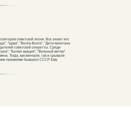
озиторов советской эпохи. Все знают его
", "Цирк", "Волга-Волга", "Дети капитана
оздателей советской оперетты. Среди
уна", "Белая акация", "Вольный ветер".
на. Тогда, как венчали, так и срывали
ными премиями бывшего СССР. Ему