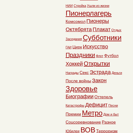
НИИ
Стройка
Ушли из жизни
Пионерлагерь
Пионеры
Комсомол
Октябрята
Плакат
Отдых
Субботники
Заседания
Искусство
Цирк
ГАИ
Праздники
Футбол
Флот
Открытки
Хоккей
Эстрада
Секс
Награды
Деньги
Закон
После войны
Здоровье
Биографии
Оттепель
Дефицит
Катастрофы
Песни
Метро
Премии
Дом и быт
Соцсоревнование
Разное
ВОВ
Терроризм
Юбилеи