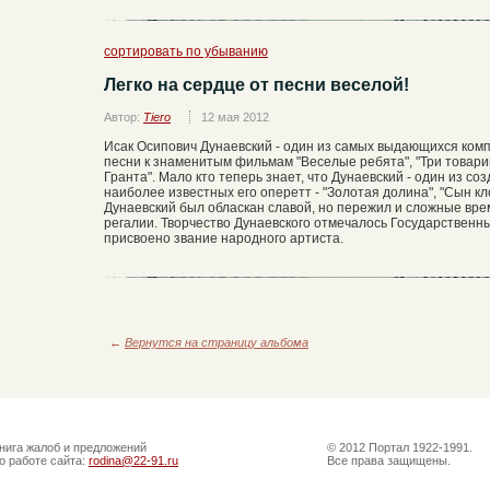
сортировать по убыванию
Легко на сердце от песни веселой!
Автор:
Tiero
12 мая 2012
Исак Осипович Дунаевский - один из самых выдающихся комп
песни к знаменитым фильмам "Веселые ребята", "Три товарища
Гранта". Мало кто теперь знает, что Дунаевский - один из с
наиболее известных его оперетт - "Золотая долина", "Сын кло
Дунаевский был обласкан славой, но пережил и сложные време
регалии. Творчество Дунаевского отмечалось Государствен
присвоено звание народного артиста.
←
Вернутся на страницу альбома
нига жалоб и предложений
© 2012 Портал 1922-1991.
о работе сайта:
rodina@22-91.ru
Все права защищены.