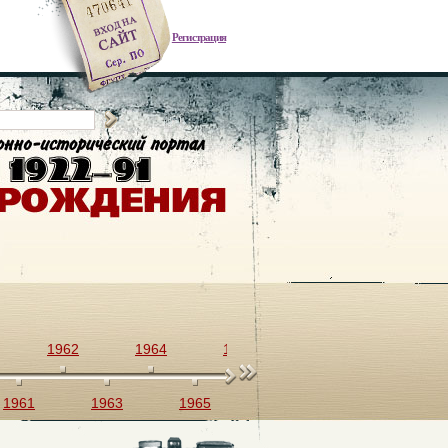
Регистрация
1962
1964
1966
1968
1970
1961
1963
1965
1967
1969