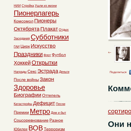
НИИ
Стройка
Ушли из жизни
Пионерлагерь
Пионеры
Комсомол
Октябрята
Плакат
Отдых
Субботники
Заседания
Искусство
Цирк
ГАИ
Праздники
Футбол
Флот
Открытки
Хоккей
Эстрада
Секс
Награды
Деньги
Поделиться
Закон
После войны
Здоровье
Комм
Биографии
Оттепель
Дефицит
Катастрофы
Песни
Метро
сортир
Премии
Дом и быт
Соцсоревнование
Разное
Они н
ВОВ
Терроризм
Юбилеи