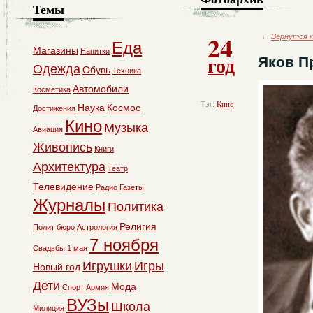
Темы
24
←
Вернутся к
Еда
Магазины
Напитки
год
Яков Пр
Одежда
Обувь
Техника
Автомобили
Косметика
Тэг:
Кино
Наука
Космос
Достижения
Кино
Музыка
Авиация
Живопись
Книги
Архитектура
Театр
Телевидение
Радио
Газеты
Журналы
Политика
Религия
Полит бюро
Астрология
7 ноября
Свадьбы
1 мая
Игрушки
Игры
Новый год
Дети
Мода
Спорт
Армия
ВУЗы
Школа
Милиция