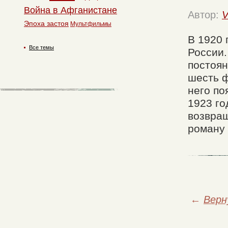
Война в Афганистане
Автор:
V
Эпоха застоя
Мультфильмы
В 1920 
Все темы
России.
постоя
шесть ф
него по
1923 го
возвращ
роману 
←
Верн