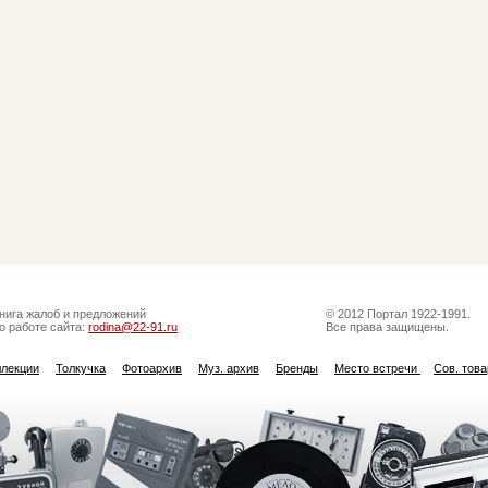
нига жалоб и предложений
© 2012 Портал 1922-1991.
о работе сайта:
rodina@22-91.ru
Все права защищены.
ллекции
Толкучка
Фотоархив
Муз. архив
Бренды
Место встречи
Сов. тов