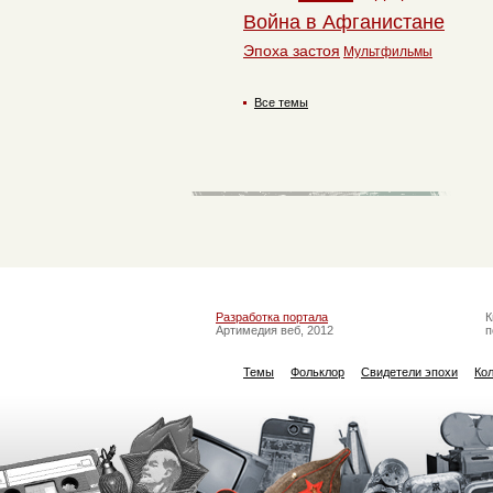
Война в Афганистане
Эпоха застоя
Мультфильмы
Все темы
Разработка портала
К
Артимедия веб, 2012
п
Темы
Фольклор
Свидетели эпохи
Ко