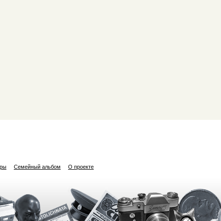
ары
Семейный альбом
О проекте