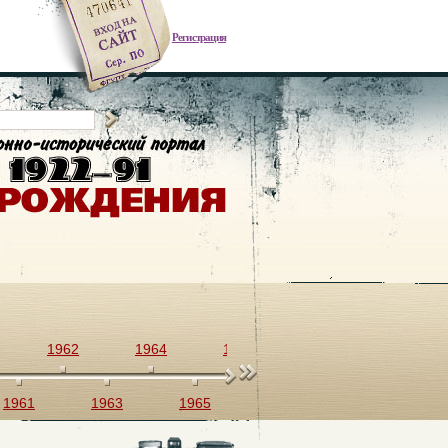
Регистрация
1962
1964
1966
1968
1970
1961
1963
1965
1967
1969