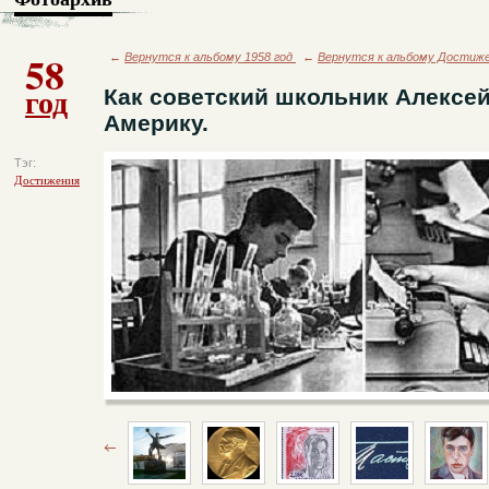
58
←
Вернутся к альбому 1958 год
←
Вернутся к альбому Достиж
год
Как советский школьник Алексей
Америку.
Тэг:
Достижения