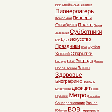
НИИ
Стройка
Ушли из жизни
Пионерлагерь
Пионеры
Комсомол
Октябрята
Плакат
Отдых
Субботники
Заседания
Искусство
Цирк
ГАИ
Праздники
Футбол
Флот
Открытки
Хоккей
Эстрада
Секс
Награды
Деньги
Закон
После войны
Здоровье
Биографии
Оттепель
Дефицит
Катастрофы
Песни
Метро
Премии
Дом и быт
Соцсоревнование
Разное
ВОВ
Терроризм
Юбилеи