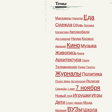
Темы
Еда
Магазины
Напитки
Одежда
Обувь
Техника
Автомобили
Косметика
Наука
Космос
Достижения
Кино
Музыка
Авиация
Живопись
Книги
Архитектура
Театр
Телевидение
Радио
Газеты
Журналы
Политика
Религия
Полит бюро
Астрология
7 ноября
Свадьбы
1 мая
Игрушки
Игры
Новый год
Дети
Мода
Спорт
Армия
ВУЗы
Школа
Милиция