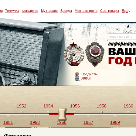
ии
Толкучка
Фотоархив
Муз. архив
Бренды
Место встречи
Сов. товары
Еще
Предметы
эпохи
1952
1954
1956
1958
1960
1951
1953
1955
1957
1959
Фотоархив