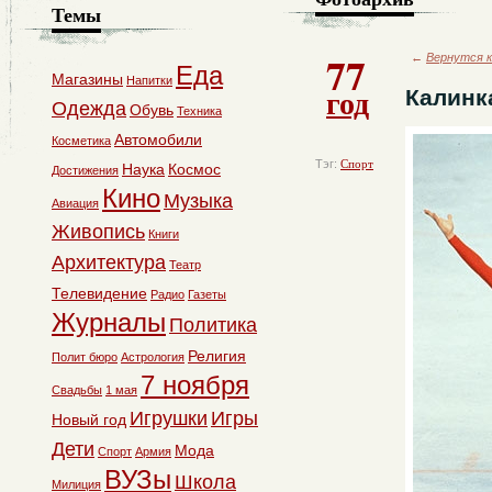
Темы
77
←
Вернутся к
Еда
Магазины
Напитки
год
Калинк
Одежда
Обувь
Техника
Автомобили
Косметика
Тэг:
Спорт
Наука
Космос
Достижения
Кино
Музыка
Авиация
Живопись
Книги
Архитектура
Театр
Телевидение
Радио
Газеты
Журналы
Политика
Религия
Полит бюро
Астрология
7 ноября
Свадьбы
1 мая
Игрушки
Игры
Новый год
Дети
Мода
Спорт
Армия
ВУЗы
Школа
Милиция