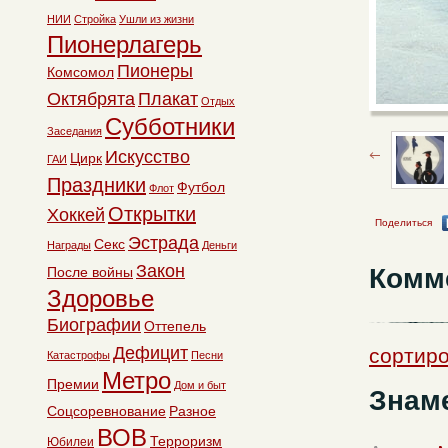
НИИ
Стройка
Ушли из жизни
Пионерлагерь
Пионеры
Комсомол
Октябрята
Плакат
Отдых
Субботники
Заседания
Искусство
Цирк
ГАИ
Праздники
Футбол
Флот
Открытки
Хоккей
Поделиться
Эстрада
Секс
Награды
Деньги
Закон
Комм
После войны
Здоровье
Биографии
Оттепель
Дефицит
сортиро
Катастрофы
Песни
Метро
Премии
Дом и быт
Знам
Соцсоревнование
Разное
ВОВ
Терроризм
Юбилеи