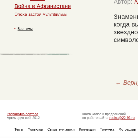
Автор:
N
Война в Афганистане
Эпоха застоя
Мультфильмы
Знамени
когда в
Все темы
звездно
символ
←
Верн
Разработка портала
Книга жалоб и предложений
Артимедия веб, 2012
по работе сайта:
rodina@22-91.ru
Темы
Фольклор
Свидетели эпохи
Коллекции
Толкучка
Фотоархив