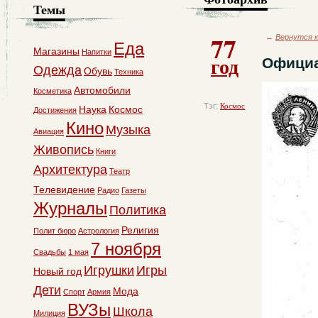
Темы
77
←
Вернутся к
Еда
Магазины
Напитки
год
Официа
Одежда
Обувь
Техника
Автомобили
Косметика
Тэг:
Космос
Наука
Космос
Достижения
Кино
Музыка
Авиация
Живопись
Книги
Архитектура
Театр
Телевидение
Радио
Газеты
Журналы
Политика
Религия
Полит бюро
Астрология
7 ноября
Свадьбы
1 мая
Игрушки
Игры
Новый год
Дети
Мода
Спорт
Армия
ВУЗы
Школа
Милиция