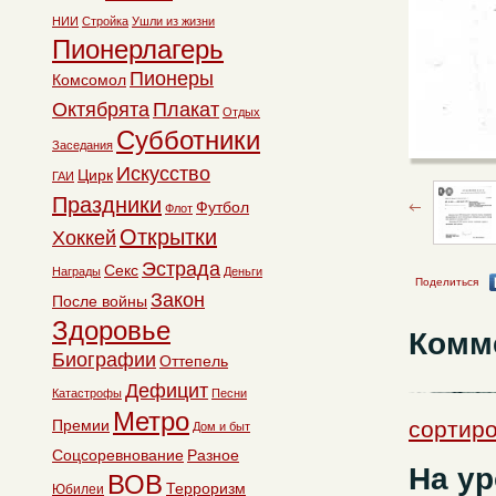
НИИ
Стройка
Ушли из жизни
Пионерлагерь
Пионеры
Комсомол
Октябрята
Плакат
Отдых
Субботники
Заседания
Искусство
Цирк
ГАИ
Праздники
Футбол
Флот
Открытки
Хоккей
Эстрада
Секс
Награды
Деньги
Поделиться
Закон
После войны
Здоровье
Комм
Биографии
Оттепель
Дефицит
Катастрофы
Песни
Метро
Премии
сортиро
Дом и быт
Соцсоревнование
Разное
На у
ВОВ
Терроризм
Юбилеи