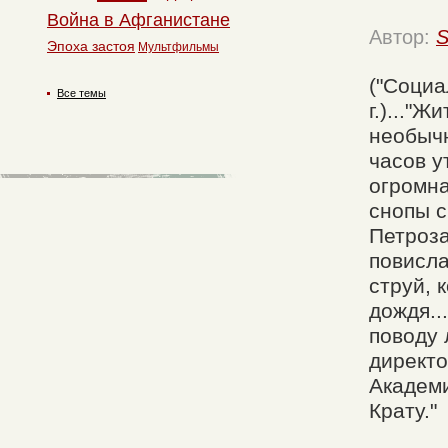
Война в Афганистане
Автор:
S
Эпоха застоя
Мультфильмы
("Социа
Все темы
г.)..."
необычн
часов у
огромна
снопы с
Петроза
повисла
струй, 
дождя..
поводу 
директо
Академи
Крату."