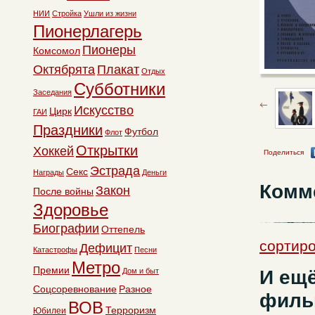
НИИ
Стройка
Ушли из жизни
Пионерлагерь
Пионеры
Комсомол
Октябрята
Плакат
Отдых
Субботники
Заседания
Искусство
Цирк
ГАИ
Праздники
Футбол
Флот
Открытки
Хоккей
Поделиться
Эстрада
Секс
Награды
Деньги
Комм
Закон
После войны
Здоровье
Биографии
Оттепель
сортиро
Дефицит
Катастрофы
Песни
Метро
Премии
И ещ
Дом и быт
Соцсоревнование
Разное
филь
ВОВ
Терроризм
Юбилеи