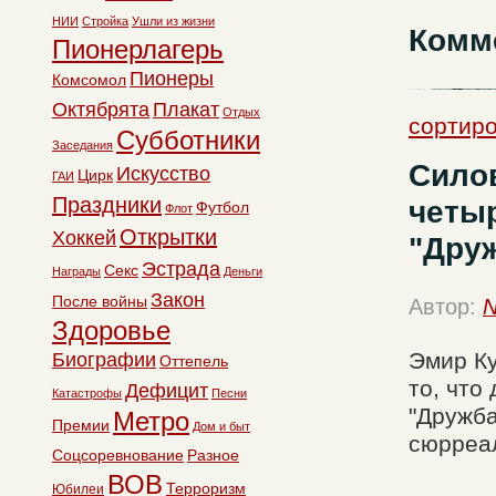
НИИ
Стройка
Ушли из жизни
Комм
Пионерлагерь
Пионеры
Комсомол
Октябрята
Плакат
Отдых
сортиро
Субботники
Заседания
Силов
Искусство
Цирк
ГАИ
Праздники
четы
Футбол
Флот
Открытки
Хоккей
"Друж
Эстрада
Секс
Награды
Деньги
Закон
После войны
Автор:
N
Здоровье
Эмир Ку
Биографии
Оттепель
то, что
Дефицит
Катастрофы
Песни
"Дружба
Метро
Премии
Дом и быт
сюрреал
Соцсоревнование
Разное
ВОВ
Терроризм
Юбилеи