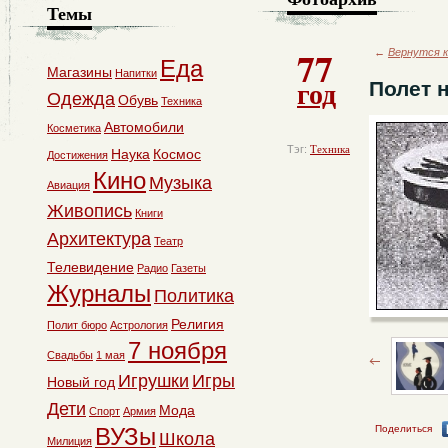
Темы
77
←
Вернутся к
Еда
Магазины
Напитки
год
Полет 
Одежда
Обувь
Техника
Автомобили
Косметика
Тэг:
Техника
Наука
Космос
Достижения
Кино
Музыка
Авиация
Живопись
Книги
Архитектура
Театр
Телевидение
Радио
Газеты
Журналы
Политика
Религия
Полит бюро
Астрология
7 ноября
Свадьбы
1 мая
Игрушки
Игры
Новый год
Дети
Мода
Спорт
Армия
ВУЗы
Поделиться
Школа
Милиция