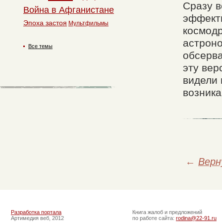
Сразу в
Война в Афганистане
эффекты
Эпоха застоя
Мультфильмы
космодр
астроно
Все темы
обсерв
эту вер
видели 
возника
←
Верн
Разработка портала
Книга жалоб и предложений
Артимедия веб, 2012
по работе сайта:
rodina@22-91.ru