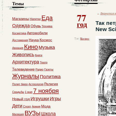
Темы
77
←
Вернутся к
Еда
Магазины
Напитки
год
Так пе
Одежда
Обувь
Техника
New Sci
Автомобили
Косметика
Тэг:
Космос
Наука
Космос
Достижения
Кино
Музыка
Авиация
Живопись
Книги
Архитектура
Театр
Телевидение
Радио
Газеты
Журналы
Политика
Религия
Полит бюро
Астрология
7 ноября
Свадьбы
1 мая
Игрушки
Игры
Новый год
Дети
Мода
Спорт
Армия
ВУЗы
Школа
Милиция