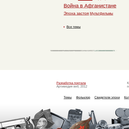
Война в Афганистане
Эпоха застоя
Мультфильмы
Все темы
Разработка портала
К
Артимедия веб, 2012
п
Темы
Фольклор
Свидетели эпохи
Ко