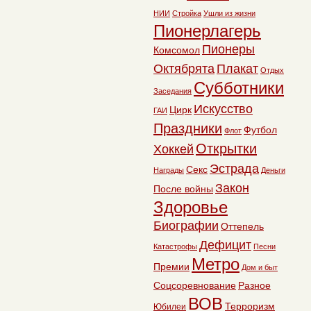
НИИ
Стройка
Ушли из жизни
Пионерлагерь
Пионеры
Комсомол
Октябрята
Плакат
Отдых
Субботники
Заседания
Искусство
Цирк
ГАИ
Праздники
Футбол
Флот
Открытки
Хоккей
Эстрада
Секс
Награды
Деньги
Закон
После войны
Здоровье
Биографии
Оттепель
Дефицит
Катастрофы
Песни
Метро
Премии
Дом и быт
Соцсоревнование
Разное
ВОВ
Терроризм
Юбилеи