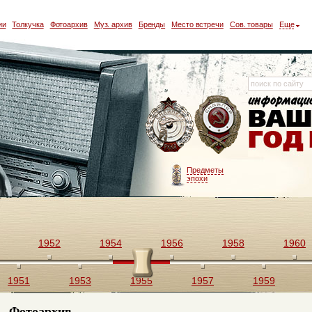
ии
Толкучка
Фотоархив
Муз. архив
Бренды
Место встречи
Сов. товары
Еще
Предметы
эпохи
1952
1954
1956
1958
1960
1951
1953
1955
1957
1959
Фотоархив