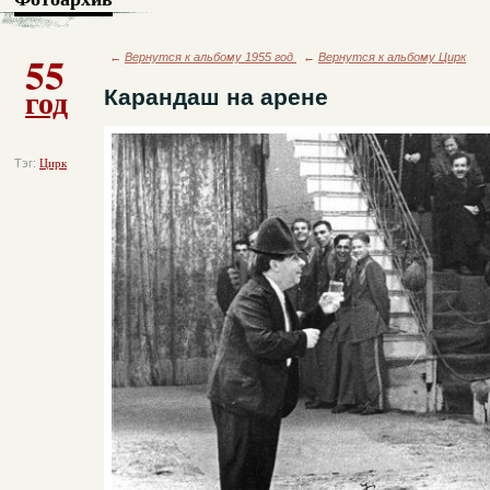
55
←
Вернутся к альбому 1955 год
←
Вернутся к альбому Цирк
год
Карандаш на арене
Тэг:
Цирк