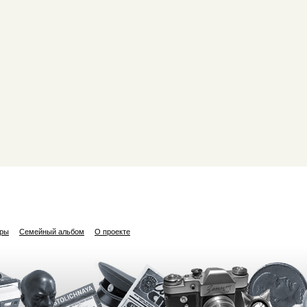
ары
Семейный альбом
О проекте