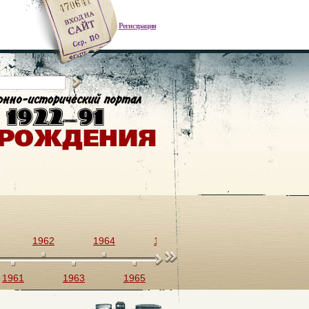
Регистрация
1962
1964
1966
1968
1970
1961
1963
1965
1967
1969