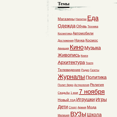
Темы
Еда
Магазины
Напитки
Одежда
Обувь
Техника
Автомобили
Косметика
Наука
Космос
Достижения
Кино
Музыка
Авиация
Живопись
Книги
Архитектура
Театр
Телевидение
Радио
Газеты
Журналы
Политика
Религия
Полит бюро
Астрология
7 ноября
Свадьбы
1 мая
Игрушки
Игры
Новый год
Дети
Мода
Спорт
Армия
ВУЗы
Школа
Милиция