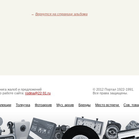
←
Вернутся на страницу альбома
нига жалоб и предложений
© 2012 Портал 1922-1991.
о работе сайта:
rodina@22-91.ru
Все права защищены.
ллекции
Толкучка
Фотоархив
Муз. архив
Бренды
Место встречи
Сов. тов