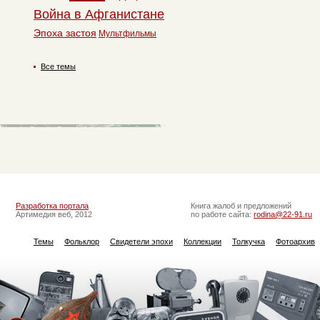
Война в Афганистане
Эпоха застоя
Мультфильмы
Все темы
Разработка портала
Книга жалоб и предложений
Артимедия веб, 2012
по работе сайта:
rodina@22-91.ru
Темы
Фольклор
Свидетели эпохи
Коллекции
Толкучка
Фотоархив