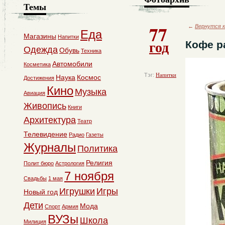
Темы
77
←
Вернутся к
Еда
Магазины
Напитки
год
Кофе р
Одежда
Обувь
Техника
Автомобили
Косметика
Тэг:
Напитки
Наука
Космос
Достижения
Кино
Музыка
Авиация
Живопись
Книги
Архитектура
Театр
Телевидение
Радио
Газеты
Журналы
Политика
Религия
Полит бюро
Астрология
7 ноября
Свадьбы
1 мая
Игрушки
Игры
Новый год
Дети
Мода
Спорт
Армия
ВУЗы
Школа
Милиция