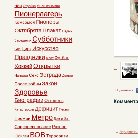
НИИ
Стройка
Ушли из жизни
Пионерлагерь
Пионеры
Комсомол
Октябрята
Плакат
Отдых
Субботники
Заседания
Искусство
Цирк
ГАИ
Праздники
Футбол
Флот
Открытки
Хоккей
Эстрада
Секс
Награды
Деньги
Закон
После войны
Здоровье
Поделиться
Биографии
Оттепель
Коммента
Дефицит
Катастрофы
Песни
Метро
Премии
Дом и быт
Соцсоревнование
Разное
←
Вернутся н
ВОВ
Терроризм
Юбилеи