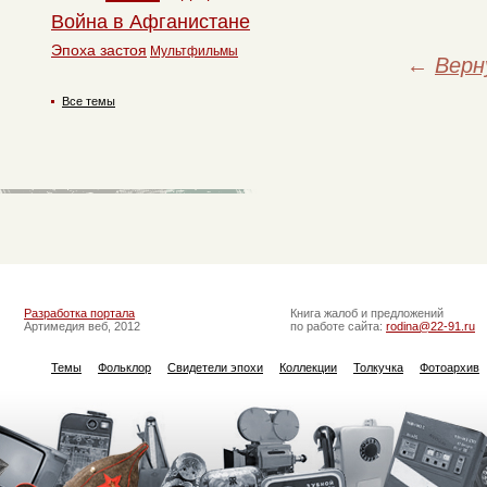
Война в Афганистане
Эпоха застоя
Мультфильмы
←
Верн
Все темы
Разработка портала
Книга жалоб и предложений
Артимедия веб, 2012
по работе сайта:
rodina@22-91.ru
Темы
Фольклор
Свидетели эпохи
Коллекции
Толкучка
Фотоархив