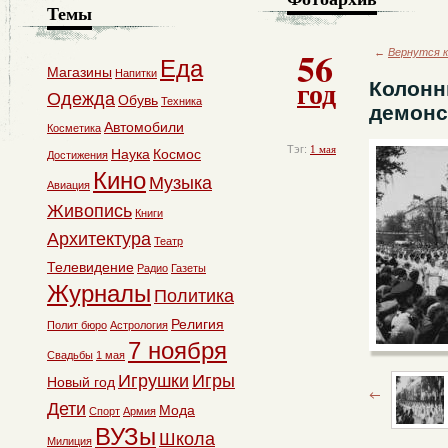
Темы
56
←
Вернутся к
Еда
Магазины
Напитки
год
Колонн
Одежда
Обувь
Техника
демонс
Автомобили
Косметика
Тэг:
1 мая
Наука
Космос
Достижения
Кино
Музыка
Авиация
Живопись
Книги
Архитектура
Театр
Телевидение
Радио
Газеты
Журналы
Политика
Религия
Полит бюро
Астрология
7 ноября
Свадьбы
1 мая
Игрушки
Игры
Новый год
Дети
Мода
Спорт
Армия
ВУЗы
Школа
Милиция