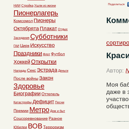
Поделиться
НИИ
Стройка
Ушли из жизни
Пионерлагерь
Комм
Пионеры
Комсомол
Октябрята
Плакат
Отдых
Субботники
Заседания
сортиро
Искусство
Цирк
ГАИ
Праздники
Крас
Футбол
Флот
Открытки
Хоккей
Эстрада
Автор:
N
Секс
Награды
Деньги
Закон
После войны
Моя ба
Здоровье
даже в 
Биографии
Оттепель
участво
Дефицит
Катастрофы
Песни
обществ
Метро
Премии
Дом и быт
Соцсоревнование
Разное
ВОВ
Терроризм
Юбилеи