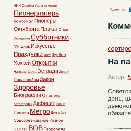
НИИ
Стройка
Ушли из жизни
Поделиться
Пионерлагерь
Пионеры
Комсомол
Комм
Октябрята
Плакат
Отдых
Субботники
Заседания
Искусство
Цирк
ГАИ
сортиро
Праздники
Футбол
Флот
На па
Открытки
Хоккей
Эстрада
Секс
Награды
Деньги
Автор:
N
Закон
После войны
Здоровье
Советск
Биографии
Оттепель
день, ш
Дефицит
Катастрофы
Песни
демонст
Метро
обязате
Премии
Дом и быт
Соцсоревнование
Разное
ВОВ
Терроризм
Юбилеи