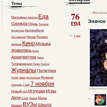
Темы
76
←
Вернутся к
Еда
Магазины
Напитки
год
Значок
Одежда
Обувь
Техника
Автомобили
Косметика
Тэг:
1 мая
Наука
Космос
Достижения
Кино
Музыка
Авиация
Живопись
Книги
Архитектура
Театр
Телевидение
Радио
Газеты
Журналы
Политика
Религия
Полит бюро
Астрология
7 ноября
Свадьбы
1 мая
Игрушки
Игры
Новый год
Дети
Мода
Спорт
Армия
ВУЗы
Школа
Милиция