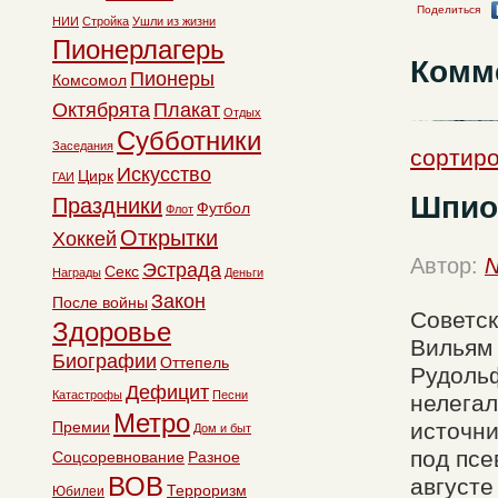
Поделиться
НИИ
Стройка
Ушли из жизни
Пионерлагерь
Комм
Пионеры
Комсомол
Октябрята
Плакат
Отдых
Субботники
Заседания
сортиро
Искусство
Цирк
ГАИ
Шпио
Праздники
Футбол
Флот
Открытки
Хоккей
Автор:
N
Эстрада
Секс
Награды
Деньги
Закон
После войны
Советск
Здоровье
Вильям 
Биографии
Оттепель
Рудольф
Дефицит
Катастрофы
Песни
нелега
Метро
Премии
источни
Дом и быт
под псе
Соцсоревнование
Разное
ВОВ
августе
Терроризм
Юбилеи