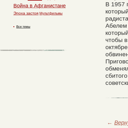
В 1957 
Война в Афганистане
который
Эпоха застоя
Мультфильмы
радиста
Абелем 
Все темы
который
чтобы в
октябре
обвине
Пригово
обменял
сбитого
советск
←
Верн