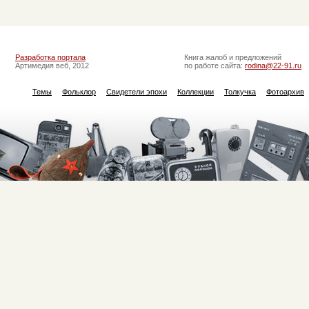
Разработка портала
Книга жалоб и предложений
Артимедия веб, 2012
по работе сайта:
rodina@22-91.ru
Темы
Фольклор
Свидетели эпохи
Коллекции
Толкучка
Фотоархив