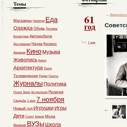
Темы
61
←
Вернутся к
Еда
Магазины
Напитки
год
Советс
Одежда
Обувь
Техника
Автомобили
Косметика
Тэг:
1 мая
Наука
Космос
Достижения
Кино
Музыка
Авиация
Живопись
Книги
Архитектура
Театр
Телевидение
Радио
Газеты
Журналы
Политика
Религия
Полит бюро
Астрология
7 ноября
Свадьбы
1 мая
Игрушки
Игры
Новый год
Дети
Мода
Спорт
Армия
ВУЗы
Школа
Милиция