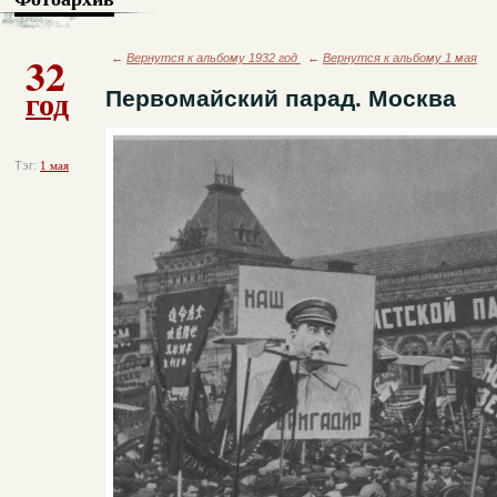
32
←
Вернутся к альбому 1932 год
←
Вернутся к альбому 1 мая
год
Первомайский парад. Москва
Тэг:
1 мая