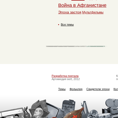
Война в Афганистане
Эпоха застоя
Мультфильмы
Все темы
Разработка портала
К
Артимедия веб, 2012
п
Темы
Фольклор
Свидетели эпохи
Ко