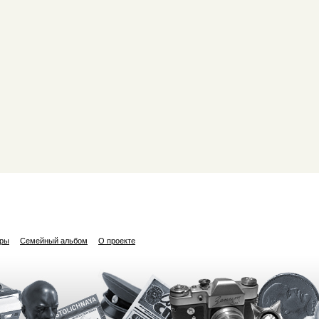
ары
Семейный альбом
О проекте