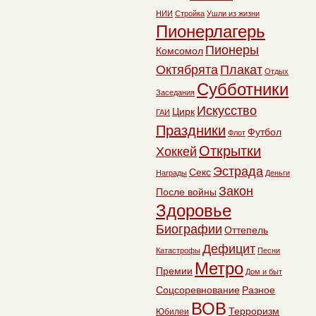
НИИ
Стройка
Ушли из жизни
Пионерлагерь
Пионеры
Комсомол
Октябрята
Плакат
Отдых
Субботники
Заседания
Искусство
Цирк
ГАИ
Праздники
Футбол
Флот
Открытки
Хоккей
Эстрада
Секс
Награды
Деньги
Закон
После войны
Здоровье
Биографии
Оттепель
Дефицит
Катастрофы
Песни
Метро
Премии
Дом и быт
Соцсоревнование
Разное
ВОВ
Терроризм
Юбилеи