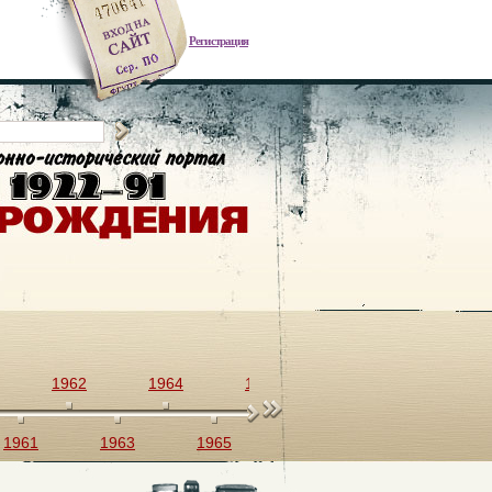
Регистрация
1962
1964
1966
1968
1970
1961
1963
1965
1967
1969