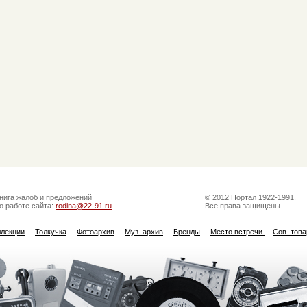
нига жалоб и предложений
© 2012 Портал 1922-1991.
о работе сайта:
rodina@22-91.ru
Все права защищены.
ллекции
Толкучка
Фотоархив
Муз. архив
Бренды
Место встречи
Сов. тов