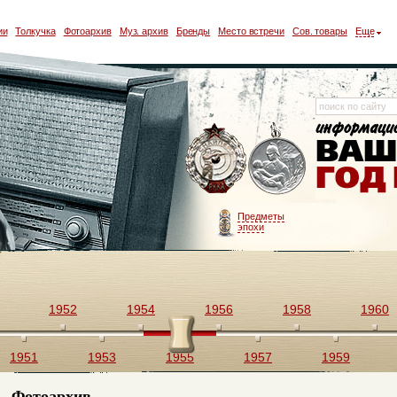
ии
Толкучка
Фотоархив
Муз. архив
Бренды
Место встречи
Сов. товары
Еще
Предметы
эпохи
1952
1954
1956
1958
1960
1951
1953
1955
1957
1959
Фотоархив