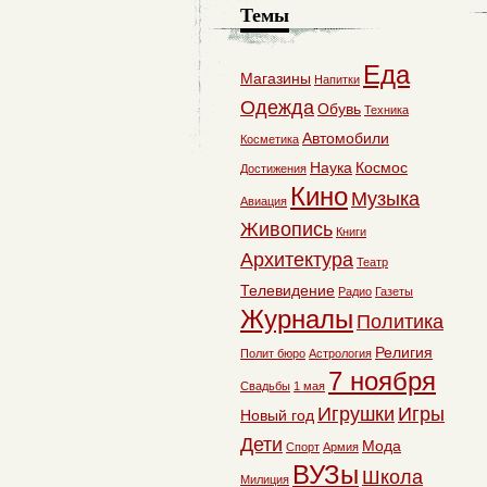
Темы
Еда
Магазины
Напитки
Одежда
Обувь
Техника
Автомобили
Косметика
Наука
Космос
Достижения
Кино
Музыка
Авиация
Живопись
Книги
Архитектура
Театр
Телевидение
Радио
Газеты
Журналы
Политика
Религия
Полит бюро
Астрология
7 ноября
Свадьбы
1 мая
Игрушки
Игры
Новый год
Дети
Мода
Спорт
Армия
ВУЗы
Школа
Милиция