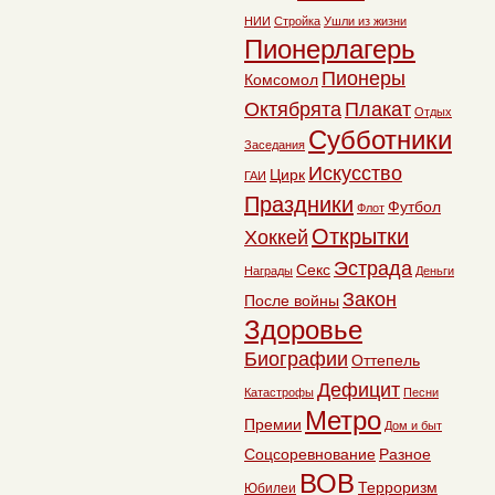
НИИ
Стройка
Ушли из жизни
Пионерлагерь
Пионеры
Комсомол
Октябрята
Плакат
Отдых
Субботники
Заседания
Искусство
Цирк
ГАИ
Праздники
Футбол
Флот
Открытки
Хоккей
Эстрада
Секс
Награды
Деньги
Закон
После войны
Здоровье
Биографии
Оттепель
Дефицит
Катастрофы
Песни
Метро
Премии
Дом и быт
Соцсоревнование
Разное
ВОВ
Терроризм
Юбилеи