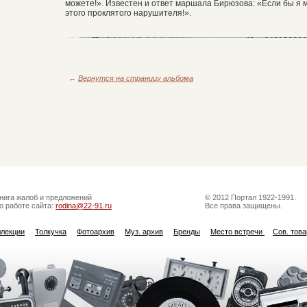
можете!». Известен и ответ маршала Бирюзова: «Если бы я м
этого проклятого нарушителя!».
←
Вернутся на страницу альбома
нига жалоб и предложений
© 2012 Портал 1922-1991.
о работе сайта:
rodina@22-91.ru
Все права защищены.
ллекции
Толкучка
Фотоархив
Муз. архив
Бренды
Место встречи
Сов. тов