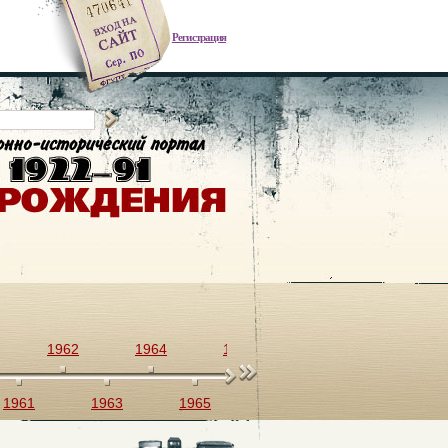
Регистрация
1962
1964
1966
1968
1970
1961
1963
1965
1967
1969