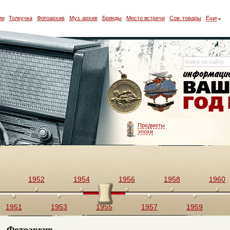
ии
Толкучка
Фотоархив
Муз. архив
Бренды
Место встречи
Сов. товары
Еще
Предметы
эпохи
1952
1954
1956
1958
1960
1951
1953
1955
1957
1959
Фотоархив