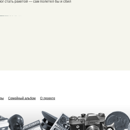
ог стать ракетой — сам полетел бы и сбил
ары
Семейный альбом
О проекте