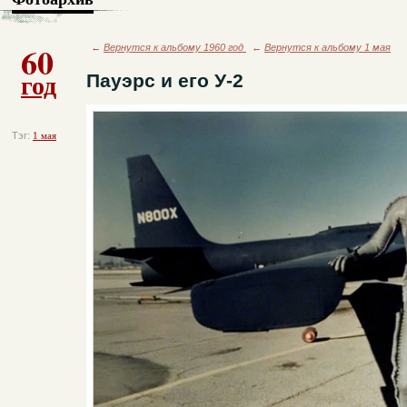
60
←
Вернутся к альбому 1960 год
←
Вернутся к альбому 1 мая
год
Пауэрс и его У-2
Тэг:
1 мая