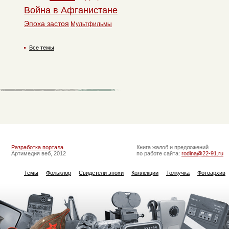
Война в Афганистане
Эпоха застоя
Мультфильмы
Все темы
Разработка портала
Книга жалоб и предложений
Артимедия веб, 2012
по работе сайта:
rodina@22-91.ru
Темы
Фольклор
Свидетели эпохи
Коллекции
Толкучка
Фотоархив