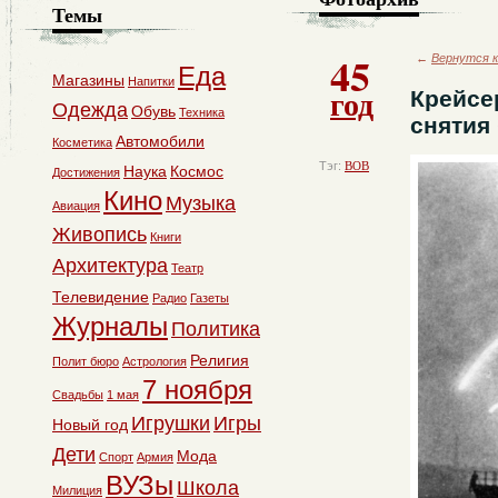
Темы
45
←
Вернутся к
Еда
Магазины
Напитки
год
Крейсе
Одежда
Обувь
Техника
снятия
Автомобили
Косметика
Тэг:
ВОВ
Наука
Космос
Достижения
Кино
Музыка
Авиация
Живопись
Книги
Архитектура
Театр
Телевидение
Радио
Газеты
Журналы
Политика
Религия
Полит бюро
Астрология
7 ноября
Свадьбы
1 мая
Игрушки
Игры
Новый год
Дети
Мода
Спорт
Армия
ВУЗы
Школа
Милиция