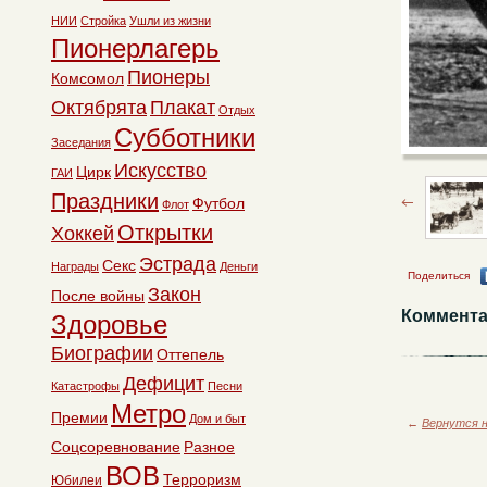
НИИ
Стройка
Ушли из жизни
Пионерлагерь
Пионеры
Комсомол
Октябрята
Плакат
Отдых
Субботники
Заседания
Искусство
Цирк
ГАИ
Праздники
Футбол
Флот
Открытки
Хоккей
Эстрада
Секс
Награды
Деньги
Поделиться
Закон
После войны
Коммента
Здоровье
Биографии
Оттепель
Дефицит
Катастрофы
Песни
Метро
Премии
Дом и быт
←
Вернутся н
Соцсоревнование
Разное
ВОВ
Терроризм
Юбилеи