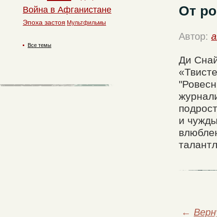
От р
Война в Афганистане
Эпоха застоя
Мультфильмы
Автор:
a
Все темы
Ди Снай
«Твисте
"Ровесн
журнали
подрос
и чужды
влюблен
талантл
←
Верн