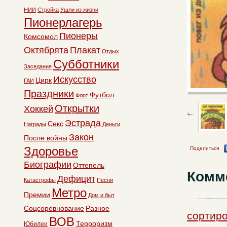
НИИ
Стройка
Ушли из жизни
Пионерлагерь
Пионеры
Комсомол
Октябрята
Плакат
Отдых
Субботники
Заседания
Искусство
Цирк
ГАИ
Праздники
Футбол
Флот
Открытки
Хоккей
Эстрада
Секс
Награды
Деньги
Закон
После войны
Здоровье
Поделиться
Биографии
Оттепель
Комм
Дефицит
Катастрофы
Песни
Метро
Премии
Дом и быт
Соцсоревнование
Разное
сортиро
ВОВ
Терроризм
Юбилеи