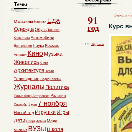
Темы
91
←
Вернутся к
Еда
Магазины
Напитки
год
Курс в
Одежда
Обувь
Техника
Автомобили
Косметика
Тэг:
Журналы
Наука
Космос
Достижения
Кино
Музыка
Авиация
Живопись
Книги
Архитектура
Театр
Телевидение
Радио
Газеты
Журналы
Политика
Религия
Полит бюро
Астрология
7 ноября
Свадьбы
1 мая
Игрушки
Игры
Новый год
Дети
Мода
Спорт
Армия
ВУЗы
Школа
Милиция