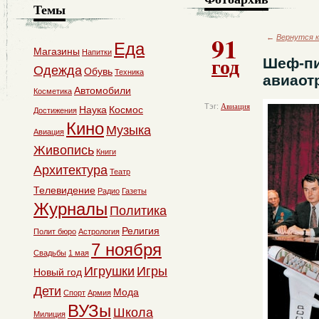
Темы
91
←
Вернутся к
Еда
Магазины
Напитки
год
Шеф-пи
Одежда
Обувь
Техника
авиаот
Автомобили
Косметика
Тэг:
Авиация
Наука
Космос
Достижения
Кино
Музыка
Авиация
Живопись
Книги
Архитектура
Театр
Телевидение
Радио
Газеты
Журналы
Политика
Религия
Полит бюро
Астрология
7 ноября
Свадьбы
1 мая
Игрушки
Игры
Новый год
Дети
Мода
Спорт
Армия
ВУЗы
Школа
Милиция