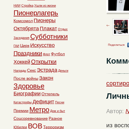
НИИ
Стройка
Ушли из жизни
Пионерлагерь
Пионеры
Комсомол
Октябрята
Плакат
Отдых
Субботники
Заседания
Искусство
Цирк
Поделиться
ГАИ
Праздники
Футбол
Флот
Комм
Открытки
Хоккей
Эстрада
Секс
Награды
Деньги
Закон
После войны
сортиро
Здоровье
Биографии
Личн
Оттепель
Дефицит
Катастрофы
Песни
Метро
Автор:
N
Премии
Дом и быт
Соцсоревнование
Разное
из восп
ВОВ
Терроризм
Юбилеи