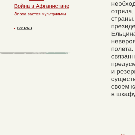
необход
Война в Афганистане
отряда,
Эпоха застоя
Мультфильмы
страны.
президе
Все темы
Ельцина
невероя
полета.
связанн
предусм
и резер
существ
своем к
в шкафу