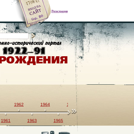
Регистрация
1962
1964
1966
1968
1970
1961
1963
1965
1967
1969