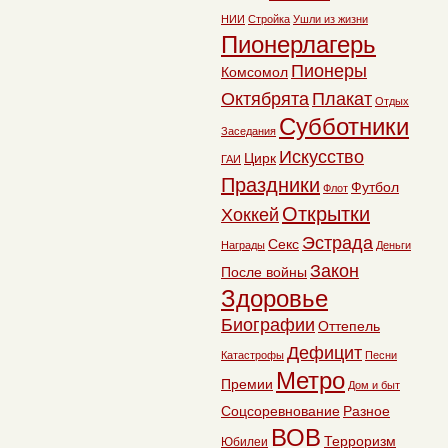
НИИ
Стройка
Ушли из жизни
Пионерлагерь
Пионеры
Комсомол
Октябрята
Плакат
Отдых
Субботники
Заседания
Искусство
Цирк
ГАИ
Праздники
Футбол
Флот
Открытки
Хоккей
Эстрада
Секс
Награды
Деньги
Закон
После войны
Здоровье
Биографии
Оттепель
Дефицит
Катастрофы
Песни
Метро
Премии
Дом и быт
Соцсоревнование
Разное
ВОВ
Терроризм
Юбилеи