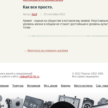
Как все просто.
Автор:
Nerll
23 сентября 2012
Армия - нарыв на обществе в котором мы живем. Неуставные 
уровень жизни в общем не станет достойным и уровень культ
точки.
←
Вернутся на страницу альбома
нига жалоб и предложений
© 2012 Портал 1922-1991.
о работе сайта:
rodina@22-91.ru
Все права защищены.
ллекции
Толкучка
Фотоархив
Муз. архив
Бренды
Место встречи
Сов. тов