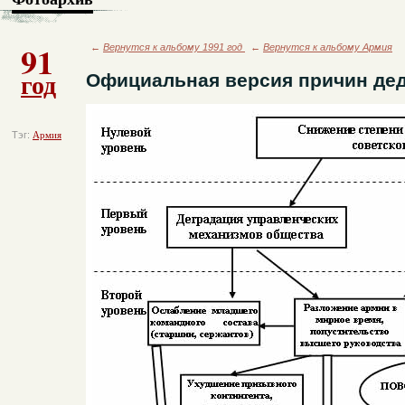
91
←
Вернутся к альбому 1991 год
←
Вернутся к альбому Армия
год
Официальная версия причин де
Тэг:
Армия