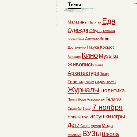
Темы
Еда
Магазины
Напитки
Одежда
Обувь
Техника
Автомобили
Косметика
Наука
Космос
Достижения
Кино
Музыка
Авиация
Живопись
Книги
Архитектура
Театр
Телевидение
Радио
Газеты
Журналы
Политика
Религия
Полит бюро
Астрология
7 ноября
Свадьбы
1 мая
Игрушки
Игры
Новый год
Дети
Мода
Спорт
Армия
ВУЗы
Школа
Милиция