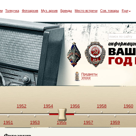
ии
Толкучка
Фотоархив
Муз. архив
Бренды
Место встречи
Сов. товары
Еще
Предметы
эпохи
1952
1954
1956
1958
1960
1951
1953
1955
1957
1959
Фотоархив