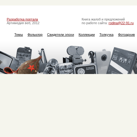
Разработка портала
Книга жалоб и предложений
Артимедия веб, 2012
по работе сайта:
rodina@22-91.ru
Темы
Фольклор
Свидетели эпохи
Коллекции
Толкучка
Фотоархив