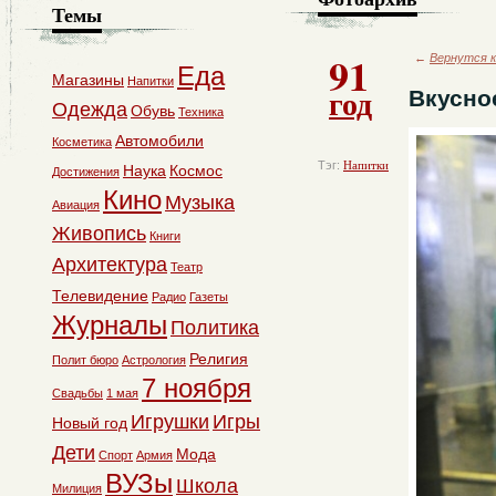
Темы
91
←
Вернутся к
Еда
Магазины
Напитки
год
Вкусно
Одежда
Обувь
Техника
Автомобили
Косметика
Тэг:
Напитки
Наука
Космос
Достижения
Кино
Музыка
Авиация
Живопись
Книги
Архитектура
Театр
Телевидение
Радио
Газеты
Журналы
Политика
Религия
Полит бюро
Астрология
7 ноября
Свадьбы
1 мая
Игрушки
Игры
Новый год
Дети
Мода
Спорт
Армия
ВУЗы
Школа
Милиция