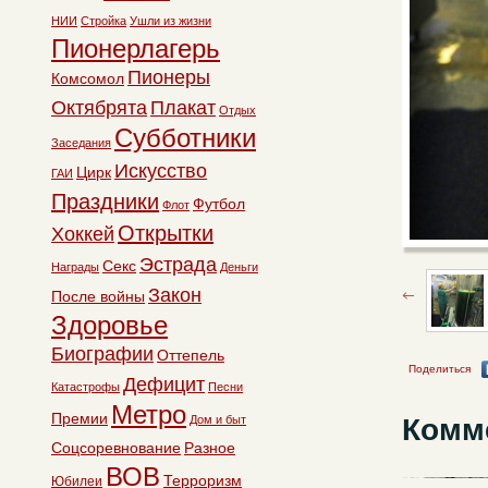
НИИ
Стройка
Ушли из жизни
Пионерлагерь
Пионеры
Комсомол
Октябрята
Плакат
Отдых
Субботники
Заседания
Искусство
Цирк
ГАИ
Праздники
Футбол
Флот
Открытки
Хоккей
Эстрада
Секс
Награды
Деньги
Закон
После войны
Здоровье
Биографии
Оттепель
Поделиться
Дефицит
Катастрофы
Песни
Метро
Премии
Комм
Дом и быт
Соцсоревнование
Разное
ВОВ
Терроризм
Юбилеи