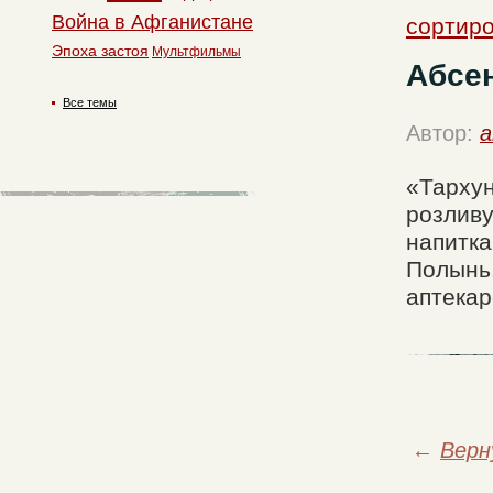
Война в Афганистане
сортиро
Эпоха застоя
Мультфильмы
Абсен
Все темы
Автор:
a
«Тархун
розливу
напитка
Полынь.
аптекар
←
Верн