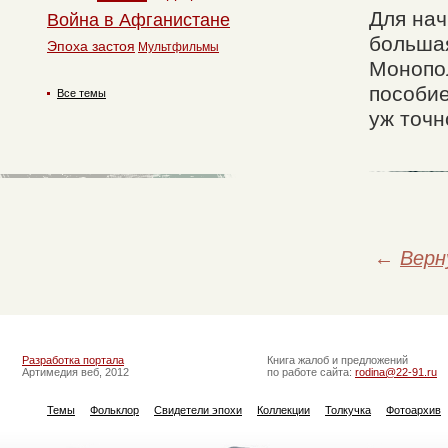
Для нач
Война в Афганистане
большая
Эпоха застоя
Мультфильмы
Монопол
пособие
Все темы
уж точн
←
Верн
Разработка портала
Книга жалоб и предложений
Артимедия веб, 2012
по работе сайта:
rodina@22-91.ru
Темы
Фольклор
Свидетели эпохи
Коллекции
Толкучка
Фотоархив