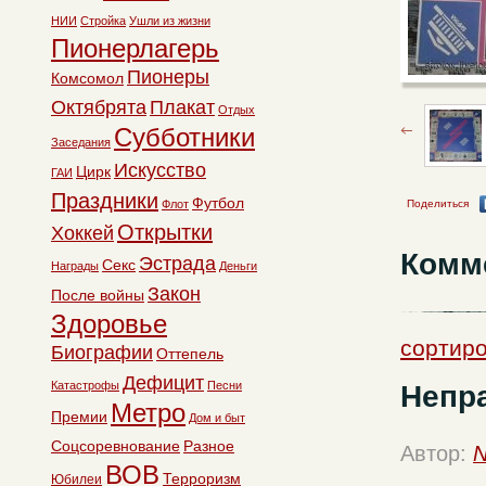
НИИ
Стройка
Ушли из жизни
Пионерлагерь
Пионеры
Комсомол
Октябрята
Плакат
Отдых
Субботники
Заседания
Искусство
Цирк
ГАИ
Праздники
Футбол
Флот
Поделиться
Открытки
Хоккей
Комм
Эстрада
Секс
Награды
Деньги
Закон
После войны
Здоровье
сортиро
Биографии
Оттепель
Дефицит
Катастрофы
Песни
Непр
Метро
Премии
Дом и быт
Соцсоревнование
Разное
Автор:
N
ВОВ
Терроризм
Юбилеи