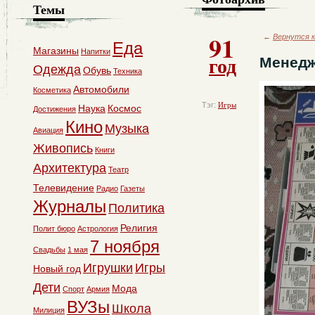
Темы
91
←
Вернутся к
Еда
Магазины
Напитки
год
Менедж
Одежда
Обувь
Техника
Автомобили
Косметика
Тэг:
Игры
Наука
Космос
Достижения
Кино
Музыка
Авиация
Живопись
Книги
Архитектура
Театр
Телевидение
Радио
Газеты
Журналы
Политика
Религия
Полит бюро
Астрология
7 ноября
Свадьбы
1 мая
Игрушки
Игры
Новый год
Дети
Мода
Спорт
Армия
ВУЗы
Школа
Милиция