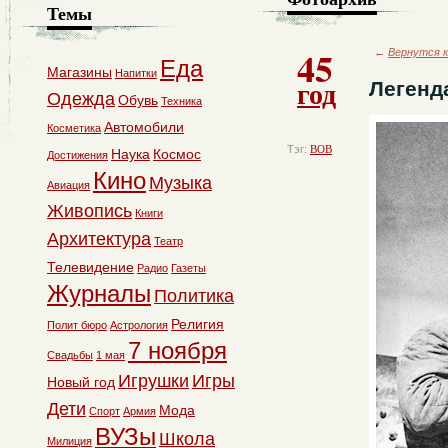
Темы
45
←
Вернутся к
Еда
Магазины
Напитки
год
Легенд
Одежда
Обувь
Техника
Автомобили
Косметика
Тэг:
ВОВ
Наука
Космос
Достижения
Кино
Музыка
Авиация
Живопись
Книги
Архитектура
Театр
Телевидение
Радио
Газеты
Журналы
Политика
Религия
Полит бюро
Астрология
7 ноября
Свадьбы
1 мая
Игрушки
Игры
Новый год
Дети
Мода
Спорт
Армия
ВУЗы
Школа
Милиция