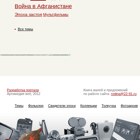
Война в Афганистане
Эпоха застоя
Мультфильмы
Все темы
Разработка портала
Книга жалоб и предложений
Артимедия веб, 2012
по работе сайта:
rodina@22-91.ru
Темы
Фольклор
Свидетели эпохи
Коллекции
Толкучка
Фотоархив