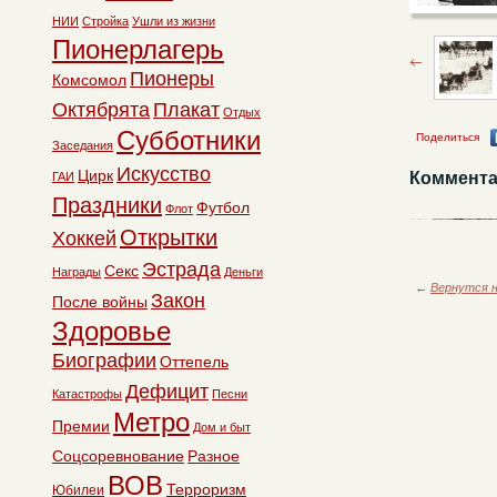
НИИ
Стройка
Ушли из жизни
Пионерлагерь
Пионеры
Комсомол
Октябрята
Плакат
Отдых
Субботники
Поделиться
Заседания
Искусство
Цирк
Коммента
ГАИ
Праздники
Футбол
Флот
Открытки
Хоккей
Эстрада
Секс
Награды
Деньги
←
Вернутся н
Закон
После войны
Здоровье
Биографии
Оттепель
Дефицит
Катастрофы
Песни
Метро
Премии
Дом и быт
Соцсоревнование
Разное
ВОВ
Терроризм
Юбилеи