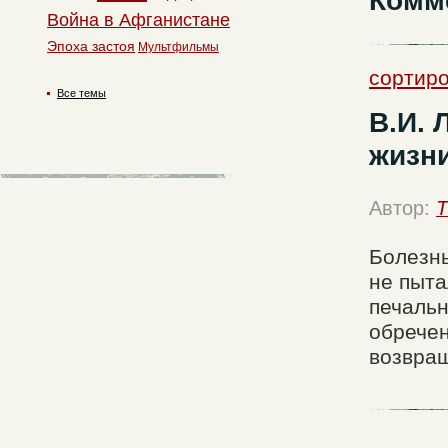
Комм
Война в Афганистане
Эпоха застоя
Мультфильмы
сортиро
Все темы
В.И. 
жизни
Автор:
T
Болезнь
не пыта
печальн
обречен
возвращ