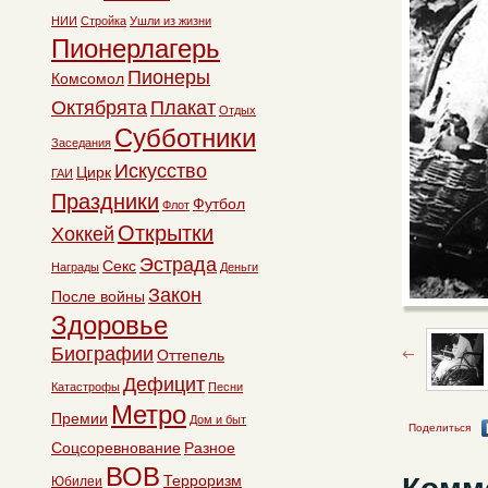
НИИ
Стройка
Ушли из жизни
Пионерлагерь
Пионеры
Комсомол
Октябрята
Плакат
Отдых
Субботники
Заседания
Искусство
Цирк
ГАИ
Праздники
Футбол
Флот
Открытки
Хоккей
Эстрада
Секс
Награды
Деньги
Закон
После войны
Здоровье
Биографии
Оттепель
Дефицит
Катастрофы
Песни
Метро
Премии
Дом и быт
Поделиться
Соцсоревнование
Разное
ВОВ
Терроризм
Юбилеи