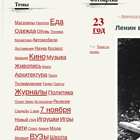
Темы
23
←
Вернутся к
Еда
Магазины
Напитки
год
Ленин 
Одежда
Обувь
Техника
Автомобили
Косметика
Тэг:
Ушли из
Наука
Космос
Достижения
жизни
Кино
Музыка
Авиация
Живопись
Книги
Архитектура
Театр
Телевидение
Радио
Газеты
Журналы
Политика
Религия
Полит бюро
Астрология
7 ноября
Свадьбы
1 мая
Игрушки
Игры
Новый год
Дети
Мода
Спорт
Армия
ВУЗы
Школа
Милиция