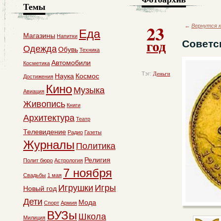
Темы
23
←
Вернутся к
Еда
Магазины
Напитки
год
Советс
Одежда
Обувь
Техника
Автомобили
Косметика
Тэг:
Деньги
Наука
Космос
Достижения
Кино
Музыка
Авиация
Живопись
Книги
Архитектура
Театр
Телевидение
Радио
Газеты
Журналы
Политика
Религия
Полит бюро
Астрология
7 ноября
Свадьбы
1 мая
Игрушки
Игры
Новый год
Дети
Мода
Спорт
Армия
ВУЗы
Школа
Милиция