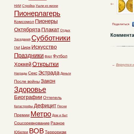
НИИ
Стройка
Ушли из жизни
Пионерлагерь
Пионеры
Комсомол
Поделиться
Октябрята
Плакат
Отдых
Коммента
Субботники
Заседания
Искусство
Цирк
ГАИ
Праздники
Футбол
Флот
Открытки
Хоккей
←
Вернутся н
Эстрада
Секс
Награды
Деньги
Закон
После войны
Здоровье
Биографии
Оттепель
Дефицит
Катастрофы
Песни
Метро
Премии
Дом и быт
Соцсоревнование
Разное
ВОВ
Терроризм
Юбилеи