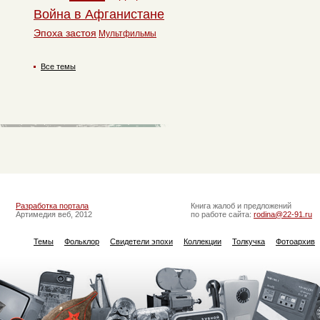
Война в Афганистане
Эпоха застоя
Мультфильмы
Все темы
Разработка портала
Книга жалоб и предложений
Артимедия веб, 2012
по работе сайта:
rodina@22-91.ru
Темы
Фольклор
Свидетели эпохи
Коллекции
Толкучка
Фотоархив