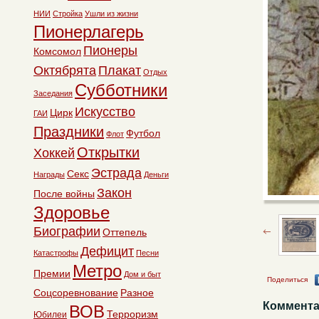
НИИ
Стройка
Ушли из жизни
Пионерлагерь
Пионеры
Комсомол
Октябрята
Плакат
Отдых
Субботники
Заседания
Искусство
Цирк
ГАИ
Праздники
Футбол
Флот
Открытки
Хоккей
Эстрада
Секс
Награды
Деньги
Закон
После войны
Здоровье
Биографии
Оттепель
Дефицит
Катастрофы
Песни
Метро
Премии
Дом и быт
Поделиться
Соцсоревнование
Разное
Коммента
ВОВ
Терроризм
Юбилеи