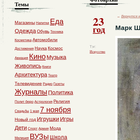
Темы
23
←
Вернутся к
Еда
Магазины
Напитки
год
Марк Ш
Одежда
Обувь
Техника
Автомобили
Косметика
Тэг:
Наука
Космос
Достижения
Искусство
Кино
Музыка
Авиация
Живопись
Книги
Архитектура
Театр
Телевидение
Радио
Газеты
Журналы
Политика
Религия
Полит бюро
Астрология
7 ноября
Свадьбы
1 мая
Игрушки
Игры
Новый год
Дети
Мода
Спорт
Армия
ВУЗы
Школа
Милиция