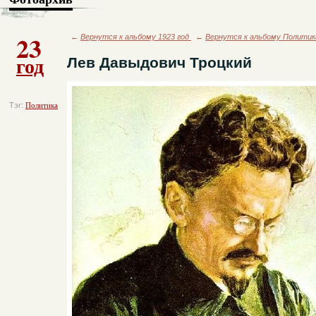
23
←
Вернутся к альбому 1923 год
←
Вернутся к альбому Политик
год
Лев Давыдович Троцкий
Тэг:
Политика