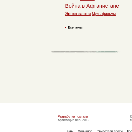
Война в Афганистане
Эпоха застоя
Мультфильмы
Все темы
Разработка портала
К
Артимедия веб, 2012
п
Темы
Фольклор
Свидетели эпохи
Ко