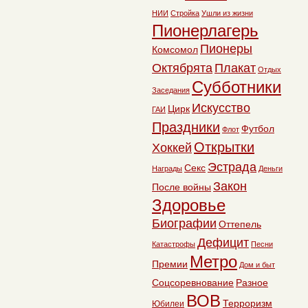
НИИ
Стройка
Ушли из жизни
Пионерлагерь
Пионеры
Комсомол
Октябрята
Плакат
Отдых
Субботники
Заседания
Искусство
Цирк
ГАИ
Праздники
Футбол
Флот
Открытки
Хоккей
Эстрада
Секс
Награды
Деньги
Закон
После войны
Здоровье
Биографии
Оттепель
Дефицит
Катастрофы
Песни
Метро
Премии
Дом и быт
Соцсоревнование
Разное
ВОВ
Терроризм
Юбилеи