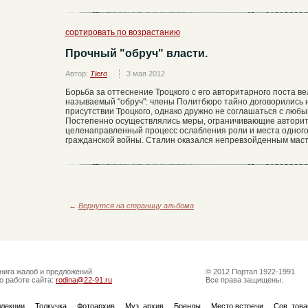
сортировать по возрастанию
Прочный "обруч" власти.
Автор:
Tiero
3 мая 2012
Борьба за оттеснение Троцкого с его авторитарного поста ве
называемый "обруч": члены Политбюро тайно договорились н
присутствии Троцкого, однако дружно не соглашаться с лю
Постепенно осуществлялись меры, ограничивающие авторите
целенаправленный процесс ослабления роли и места одного
гражданской войны. Сталин оказался непревзойденным маст
←
Вернутся на страницу альбома
нига жалоб и предложений
© 2012 Портал 1922-1991.
о работе сайта:
rodina@22-91.ru
Все права защищены.
ллекции
Толкучка
Фотоархив
Муз. архив
Бренды
Место встречи
Сов. тов