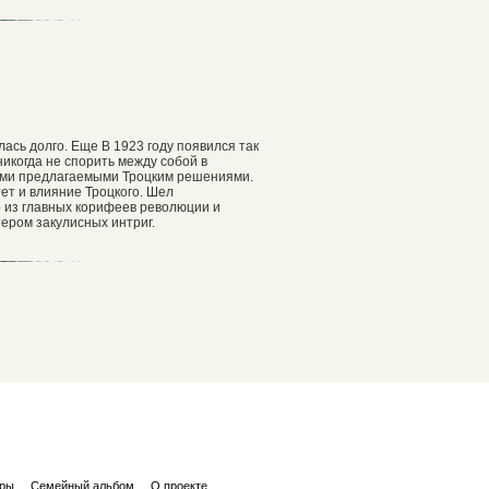
лась долго. Еще В 1923 году появился так
икогда не спорить между собой в
быми предлагаемыми Троцким решениями.
т и влияние Троцкого. Шел
 из главных корифеев революции и
ером закулисных интриг.
ары
Семейный альбом
О проекте