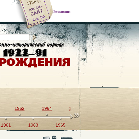
Регистрация
1962
1964
1966
1968
1970
1961
1963
1965
1967
1969