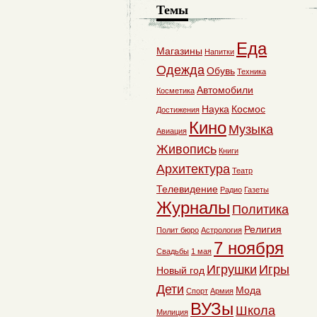
Темы
Еда
Магазины
Напитки
Одежда
Обувь
Техника
Автомобили
Косметика
Наука
Космос
Достижения
Кино
Музыка
Авиация
Живопись
Книги
Архитектура
Театр
Телевидение
Радио
Газеты
Журналы
Политика
Религия
Полит бюро
Астрология
7 ноября
Свадьбы
1 мая
Игрушки
Игры
Новый год
Дети
Мода
Спорт
Армия
ВУЗы
Школа
Милиция