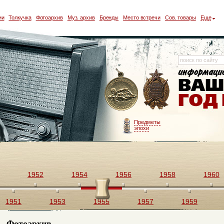
ии
Толкучка
Фотоархив
Муз. архив
Бренды
Место встречи
Сов. товары
Еще
Предметы
эпохи
1952
1954
1956
1958
1960
1951
1953
1955
1957
1959
Фотоархив