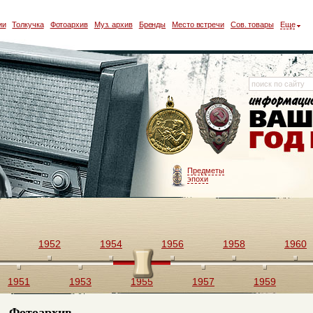
ии
Толкучка
Фотоархив
Муз. архив
Бренды
Место встречи
Сов. товары
Еще
Предметы
эпохи
1952
1954
1956
1958
1960
1951
1953
1955
1957
1959
Фотоархив