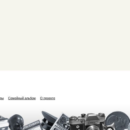
ары
Семейный альбом
О проекте