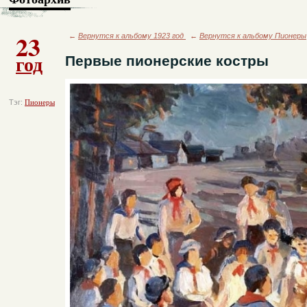
23
←
Вернутся к альбому 1923 год
←
Вернутся к альбому Пионеры
год
Первые пионерские костры
Тэг:
Пионеры