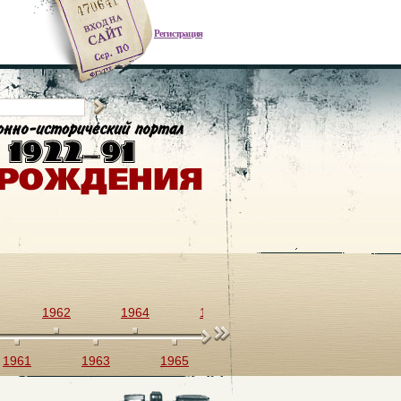
Регистрация
1962
1964
1966
1968
1970
1961
1963
1965
1967
1969