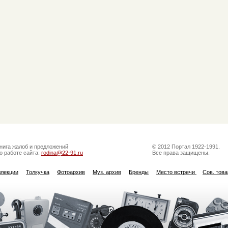
нига жалоб и предложений
© 2012 Портал 1922-1991.
о работе сайта:
rodina@22-91.ru
Все права защищены.
ллекции
Толкучка
Фотоархив
Муз. архив
Бренды
Место встречи
Сов. тов