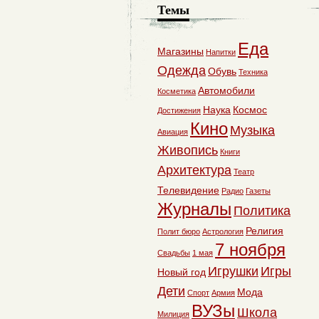
Темы
Еда
Магазины
Напитки
Одежда
Обувь
Техника
Автомобили
Косметика
Наука
Космос
Достижения
Кино
Музыка
Авиация
Живопись
Книги
Архитектура
Театр
Телевидение
Радио
Газеты
Журналы
Политика
Религия
Полит бюро
Астрология
7 ноября
Свадьбы
1 мая
Игрушки
Игры
Новый год
Дети
Мода
Спорт
Армия
ВУЗы
Школа
Милиция