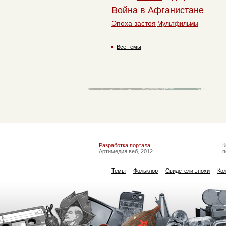
Война в Афганистане
Эпоха застоя
Мультфильмы
Все темы
Разработка портала
К
Артимедия веб, 2012
п
Темы
Фольклор
Свидетели эпохи
Ко