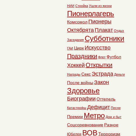
НИИ
Стройка
Ушли из жизни
Пионерлагерь
Пионеры
Комсомол
Октябрята
Плакат
Отдых
Субботники
Заседания
Искусство
Цирк
ГАИ
Праздники
Футбол
Флот
Открытки
Хоккей
Эстрада
Секс
Награды
Деньги
Закон
После войны
Здоровье
Биографии
Оттепель
Дефицит
Катастрофы
Песни
Метро
Премии
Дом и быт
Соцсоревнование
Разное
ВОВ
Терроризм
Юбилеи