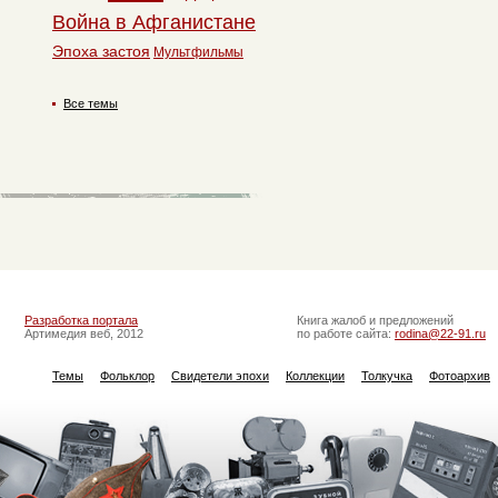
Война в Афганистане
Эпоха застоя
Мультфильмы
Все темы
Разработка портала
Книга жалоб и предложений
Артимедия веб, 2012
по работе сайта:
rodina@22-91.ru
Темы
Фольклор
Свидетели эпохи
Коллекции
Толкучка
Фотоархив