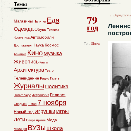
Темы
79
←
Вернутся к
Еда
Магазины
Напитки
год
Ленинс
Одежда
Обувь
Техника
постро
Автомобили
Косметика
Тэг:
Школа
Наука
Космос
Достижения
Кино
Музыка
Авиация
Живопись
Книги
Архитектура
Театр
Телевидение
Радио
Газеты
Журналы
Политика
Религия
Полит бюро
Астрология
7 ноября
Свадьбы
1 мая
Игрушки
Игры
Новый год
Дети
Мода
Спорт
Армия
ВУЗы
Школа
Милиция