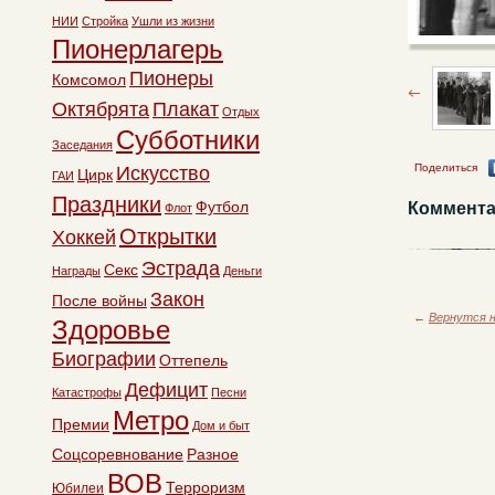
НИИ
Стройка
Ушли из жизни
Пионерлагерь
Пионеры
Комсомол
Октябрята
Плакат
Отдых
Субботники
Заседания
Поделиться
Искусство
Цирк
ГАИ
Праздники
Футбол
Коммента
Флот
Открытки
Хоккей
Эстрада
Секс
Награды
Деньги
Закон
После войны
←
Вернутся н
Здоровье
Биографии
Оттепель
Дефицит
Катастрофы
Песни
Метро
Премии
Дом и быт
Соцсоревнование
Разное
ВОВ
Терроризм
Юбилеи