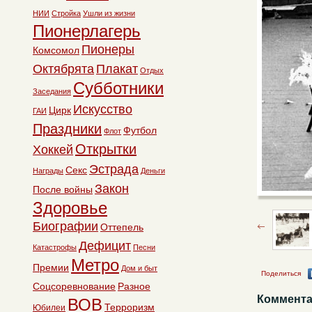
НИИ
Стройка
Ушли из жизни
Пионерлагерь
Пионеры
Комсомол
Октябрята
Плакат
Отдых
Субботники
Заседания
Искусство
Цирк
ГАИ
Праздники
Футбол
Флот
Открытки
Хоккей
Эстрада
Секс
Награды
Деньги
Закон
После войны
Здоровье
Биографии
Оттепель
Дефицит
Катастрофы
Песни
Метро
Премии
Дом и быт
Поделиться
Соцсоревнование
Разное
Коммента
ВОВ
Терроризм
Юбилеи