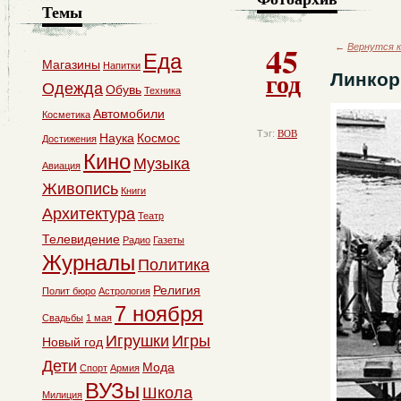
Темы
45
←
Вернутся к
Еда
Магазины
Напитки
год
Линкор
Одежда
Обувь
Техника
Автомобили
Косметика
Тэг:
ВОВ
Наука
Космос
Достижения
Кино
Музыка
Авиация
Живопись
Книги
Архитектура
Театр
Телевидение
Радио
Газеты
Журналы
Политика
Религия
Полит бюро
Астрология
7 ноября
Свадьбы
1 мая
Игрушки
Игры
Новый год
Дети
Мода
Спорт
Армия
ВУЗы
Школа
Милиция