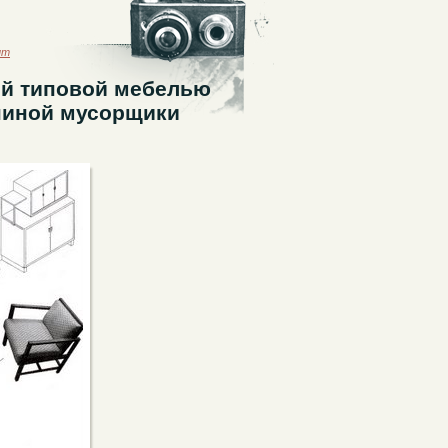
ыт
ой типовой мебелью
спиной мусорщики