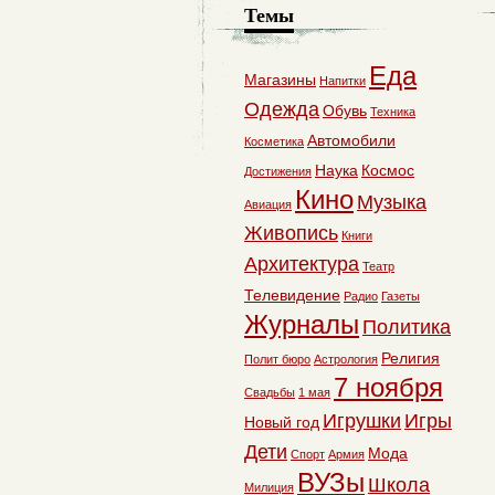
Темы
Еда
Магазины
Напитки
Одежда
Обувь
Техника
Автомобили
Косметика
Наука
Космос
Достижения
Кино
Музыка
Авиация
Живопись
Книги
Архитектура
Театр
Телевидение
Радио
Газеты
Журналы
Политика
Религия
Полит бюро
Астрология
7 ноября
Свадьбы
1 мая
Игрушки
Игры
Новый год
Дети
Мода
Спорт
Армия
ВУЗы
Школа
Милиция