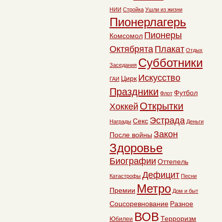
НИИ
Стройка
Ушли из жизни
Пионерлагерь
Пионеры
Комсомол
Октябрята
Плакат
Отдых
Субботники
Заседания
Искусство
Цирк
ГАИ
Праздники
Футбол
Флот
Открытки
Хоккей
Эстрада
Секс
Награды
Деньги
Закон
После войны
Здоровье
Биографии
Оттепель
Дефицит
Катастрофы
Песни
Метро
Премии
Дом и быт
Соцсоревнование
Разное
ВОВ
Терроризм
Юбилеи