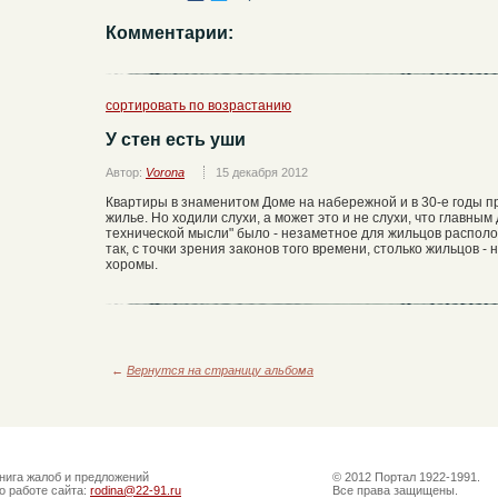
Комментарии:
сортировать по возрастанию
У стен есть уши
Автор:
Vorona
15 декабря 2012
Квартиры в знаменитом Доме на набережной и в 30-е годы пр
жилье. Но ходили слухи, а может это и не слухи, что главны
технической мысли" было - незаметное для жильцов распол
так, с точки зрения законов того времени, столько жильцов -
хоромы.
←
Вернутся на страницу альбома
нига жалоб и предложений
© 2012 Портал 1922-1991.
о работе сайта:
rodina@22-91.ru
Все права защищены.