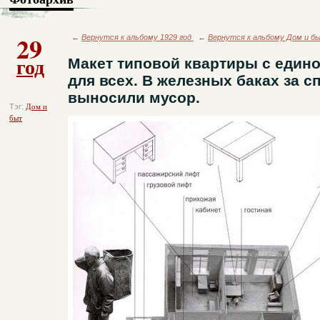
29
←
Вернутся к альбому 1929 год
←
Вернутся к альбому Дом и б
год
Макет типовой квартиры с един
для всех. В железных баках за 
выносили мусор.
Тэг:
Дом и
быт