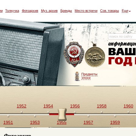
ии
Толкучка
Фотоархив
Муз. архив
Бренды
Место встречи
Сов. товары
Еще
Предметы
эпохи
1952
1954
1956
1958
1960
1951
1953
1955
1957
1959
Фотоархив