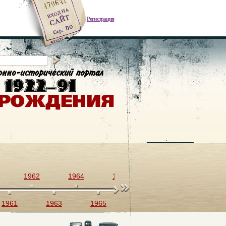
Регистрация
1962
1964
1966
1968
1970
1961
1963
1965
1967
1969