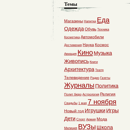
Темы
Еда
Магазины
Напитки
Одежда
Обувь
Техника
Автомобили
Косметика
Наука
Космос
Достижения
Кино
Музыка
Авиация
Живопись
Книги
Архитектура
Театр
Телевидение
Радио
Газеты
Журналы
Политика
Религия
Полит бюро
Астрология
7 ноября
Свадьбы
1 мая
Игрушки
Игры
Новый год
Дети
Мода
Спорт
Армия
ВУЗы
Школа
Милиция