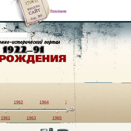
Регистрация
1962
1964
1966
1968
1970
1961
1963
1965
1967
1969