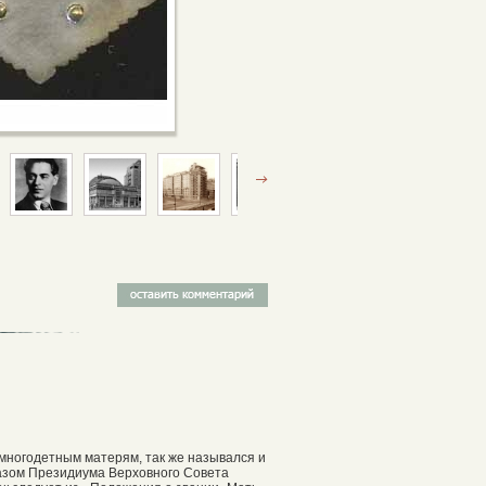
 многодетным матерям, так же назывался и
азом Президиума Верховного Совета