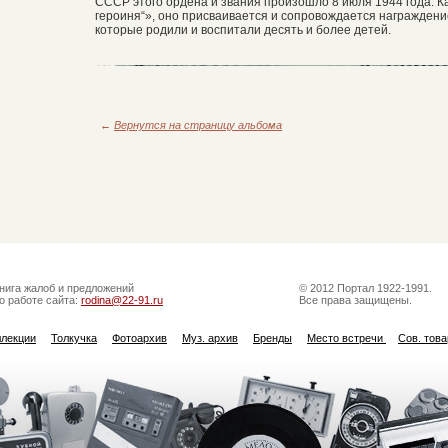
СССР этого ордена и звания произошло 8 июля 1944 года. К
героиня“», оно присваивается и сопровождается награжден
которые родили и воспитали десять и более детей.
←
Вернутся на страницу альбома
нига жалоб и предложений
© 2012 Портал 1922-1991.
о работе сайта:
rodina@22-91.ru
Все права защищены.
ллекции
Толкучка
Фотоархив
Муз. архив
Бренды
Место встречи
Сов. тов