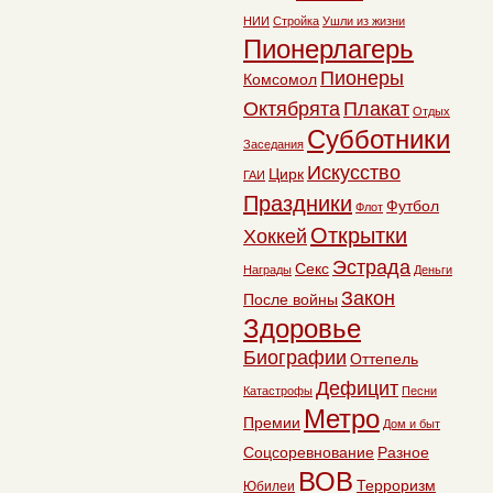
НИИ
Стройка
Ушли из жизни
Пионерлагерь
Пионеры
Комсомол
Октябрята
Плакат
Отдых
Субботники
Заседания
Искусство
Цирк
ГАИ
Праздники
Футбол
Флот
Открытки
Хоккей
Эстрада
Секс
Награды
Деньги
Закон
После войны
Здоровье
Биографии
Оттепель
Дефицит
Катастрофы
Песни
Метро
Премии
Дом и быт
Соцсоревнование
Разное
ВОВ
Терроризм
Юбилеи