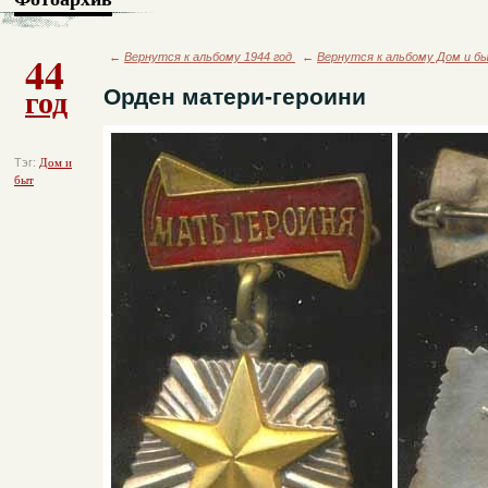
44
←
Вернутся к альбому 1944 год
←
Вернутся к альбому Дом и б
год
Орден матери-героини
Тэг:
Дом и
быт