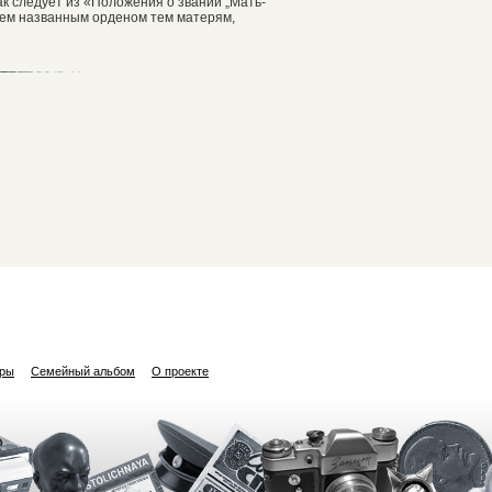
ак следует из «Положения о звании „Мать-
ием названным орденом тем матерям,
ары
Семейный альбом
О проекте