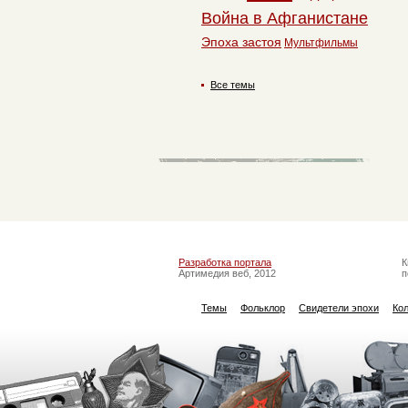
Война в Афганистане
Эпоха застоя
Мультфильмы
Все темы
Разработка портала
К
Артимедия веб, 2012
п
Темы
Фольклор
Свидетели эпохи
Ко