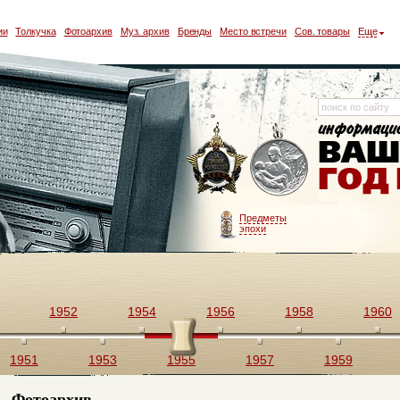
ии
Толкучка
Фотоархив
Муз. архив
Бренды
Место встречи
Сов. товары
Еще
Предметы
эпохи
1952
1954
1956
1958
1960
1951
1953
1955
1957
1959
Фотоархив