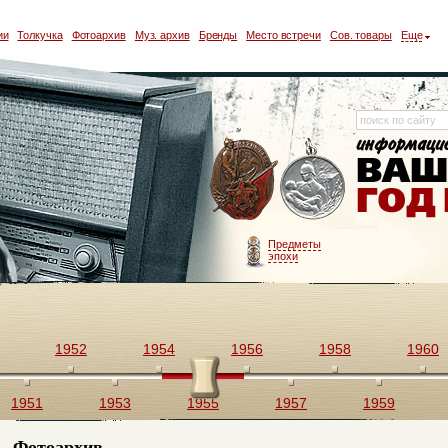
ии
Толкучка
Фотоархив
Муз. архив
Бренды
Место встречи
Сов. товары
Еще
Предметы
эпохи
1952
1954
1956
1958
1960
1951
1953
1955
1957
1959
Фотоархив