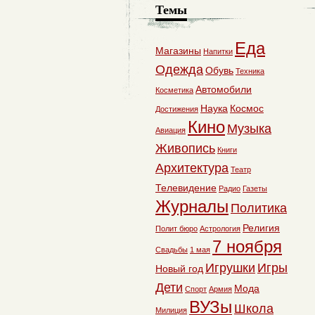
Темы
Еда
Магазины
Напитки
Одежда
Обувь
Техника
Автомобили
Косметика
Наука
Космос
Достижения
Кино
Музыка
Авиация
Живопись
Книги
Архитектура
Театр
Телевидение
Радио
Газеты
Журналы
Политика
Религия
Полит бюро
Астрология
7 ноября
Свадьбы
1 мая
Игрушки
Игры
Новый год
Дети
Мода
Спорт
Армия
ВУЗы
Школа
Милиция