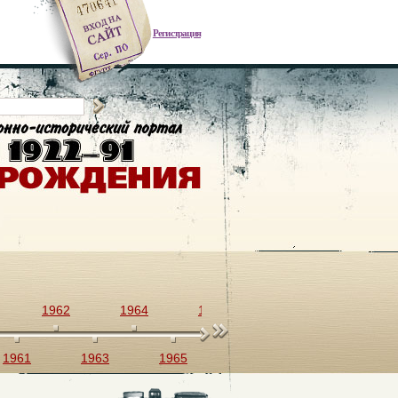
Регистрация
1962
1964
1966
1968
1970
1961
1963
1965
1967
1969