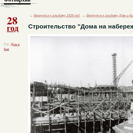
28
←
Вернутся к альбому 1928 год
←
Вернутся к альбому Дом и б
год
Строительство "Дома на набереж
Тэг:
Дом и
быт