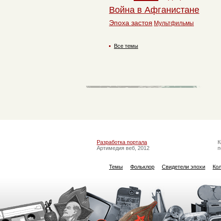
Война в Афганистане
Эпоха застоя
Мультфильмы
Все темы
Разработка портала
К
Артимедия веб, 2012
п
Темы
Фольклор
Свидетели эпохи
Ко