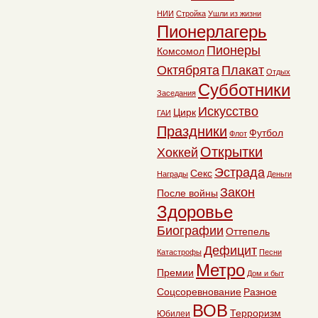
НИИ
Стройка
Ушли из жизни
Пионерлагерь
Пионеры
Комсомол
Октябрята
Плакат
Отдых
Субботники
Заседания
Искусство
Цирк
ГАИ
Праздники
Футбол
Флот
Открытки
Хоккей
Эстрада
Секс
Награды
Деньги
Закон
После войны
Здоровье
Биографии
Оттепель
Дефицит
Катастрофы
Песни
Метро
Премии
Дом и быт
Соцсоревнование
Разное
ВОВ
Терроризм
Юбилеи