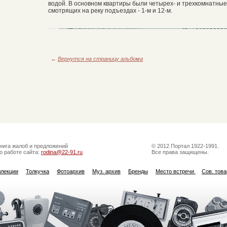
водой. В основном квартиры были четырех- и трехкомнатны
смотрящих на реку подъездах - 1-м и 12-м.
←
Вернутся на страницу альбома
нига жалоб и предложений
© 2012 Портал 1922-1991.
о работе сайта:
rodina@22-91.ru
Все права защищены.
ллекции
Толкучка
Фотоархив
Муз. архив
Бренды
Место встречи
Сов. тов