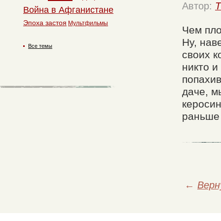
Автор:
T
Война в Афганистане
Эпоха застоя
Мультфильмы
Чем пло
Ну, нав
Все темы
своих к
никто и
попахив
даче, м
керосин
раньше
←
Верн