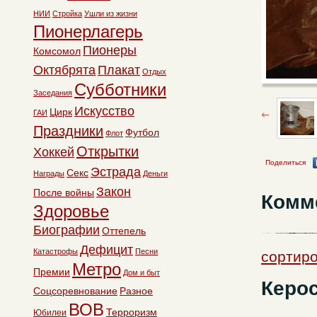
НИИ
Стройка
Ушли из жизни
Пионерлагерь
Пионеры
Комсомол
Октябрята
Плакат
Отдых
Субботники
Заседания
Искусство
Цирк
ГАИ
Праздники
Футбол
Флот
Открытки
Хоккей
Поделиться
Эстрада
Секс
Награды
Деньги
Закон
После войны
Комм
Здоровье
Биографии
Оттепель
Дефицит
Катастрофы
Песни
сортиро
Метро
Премии
Дом и быт
Керос
Соцсоревнование
Разное
ВОВ
Терроризм
Юбилеи