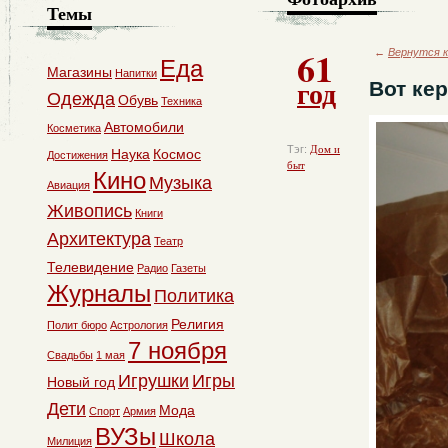
Темы
61
←
Вернутся к
Еда
Магазины
Напитки
год
Вот ке
Одежда
Обувь
Техника
Автомобили
Косметика
Тэг:
Дом и
Наука
Космос
Достижения
быт
Кино
Музыка
Авиация
Живопись
Книги
Архитектура
Театр
Телевидение
Радио
Газеты
Журналы
Политика
Религия
Полит бюро
Астрология
7 ноября
Свадьбы
1 мая
Игрушки
Игры
Новый год
Дети
Мода
Спорт
Армия
ВУЗы
Школа
Милиция