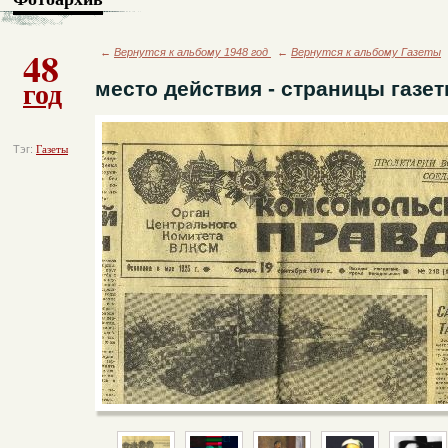
48
←
Вернутся к альбому 1948 год
←
Вернутся к альбому Газеты
год
место действия - страницы газе
Тэг:
Газеты