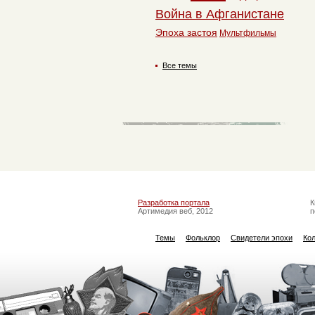
Война в Афганистане
Эпоха застоя
Мультфильмы
Все темы
Разработка портала
К
Артимедия веб, 2012
п
Темы
Фольклор
Свидетели эпохи
Ко