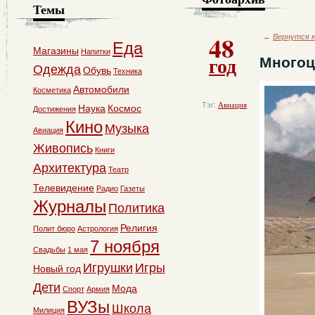
Темы
48
←
Вернутся к
Еда
Магазины
Напитки
год
Многоц
Одежда
Обувь
Техника
Автомобили
Косметика
Тэг:
Авиация
Наука
Космос
Достижения
Кино
Музыка
Авиация
Живопись
Книги
Архитектура
Театр
Телевидение
Радио
Газеты
Журналы
Политика
Религия
Полит бюро
Астрология
7 ноября
Свадьбы
1 мая
Игрушки
Игры
Новый год
Дети
Мода
Спорт
Армия
ВУЗы
Школа
Милиция