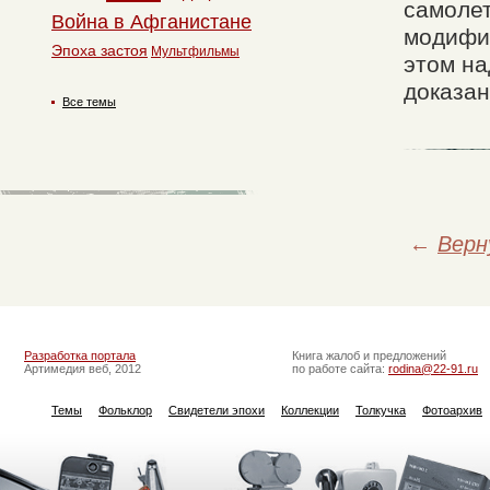
самолет
Война в Афганистане
модифик
Эпоха застоя
Мультфильмы
этом на
доказан
Все темы
←
Верн
Разработка портала
Книга жалоб и предложений
Артимедия веб, 2012
по работе сайта:
rodina@22-91.ru
Темы
Фольклор
Свидетели эпохи
Коллекции
Толкучка
Фотоархив