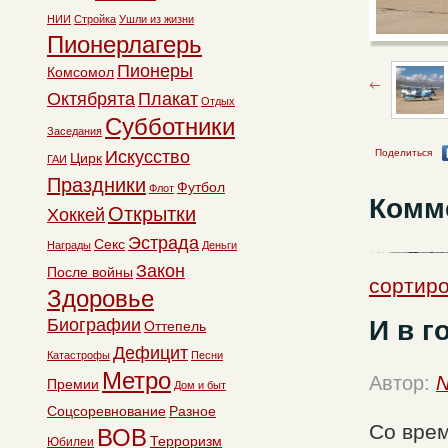
НИИ
Стройка
Ушли из жизни
Пионерлагерь
Пионеры
Комсомол
Октябрята
Плакат
Отдых
Субботники
Заседания
Искусство
Поделиться
Цирк
ГАИ
Праздники
Футбол
Флот
Комм
Открытки
Хоккей
Эстрада
Секс
Награды
Деньги
Закон
После войны
сортир
Здоровье
И в г
Биографии
Оттепель
Дефицит
Катастрофы
Песни
Метро
Автор:
N
Премии
Дом и быт
Соцсоревнование
Разное
Со врем
ВОВ
Терроризм
Юбилеи