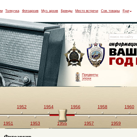
ии
Толкучка
Фотоархив
Муз. архив
Бренды
Место встречи
Сов. товары
Еще
Предметы
эпохи
1952
1954
1956
1958
1960
1951
1953
1955
1957
1959
Фотоархив