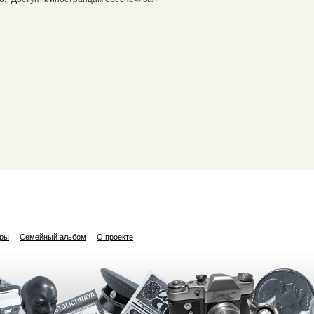
ары
Семейный альбом
О проекте