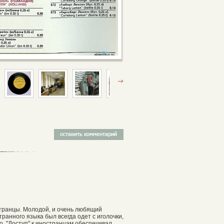
странцы. Молодой, и очень любящий
ранного языка был всегда одет с иголочки,
о. "Доступ" к иностранцам обеспечивал