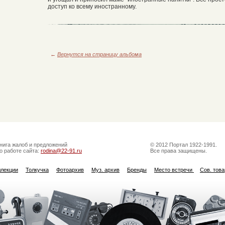
доступ ко всему иностранному.
←
Вернутся на страницу альбома
нига жалоб и предложений
© 2012 Портал 1922-1991.
о работе сайта:
rodina@22-91.ru
Все права защищены.
ллекции
Толкучка
Фотоархив
Муз. архив
Бренды
Место встречи
Сов. тов