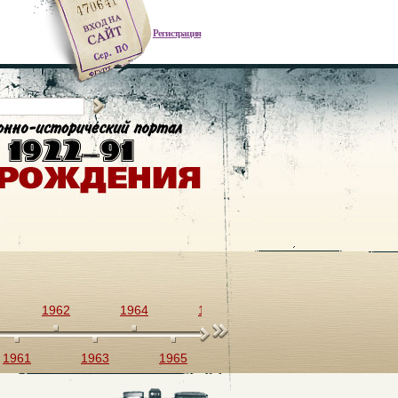
Регистрация
1962
1964
1966
1968
1970
1961
1963
1965
1967
1969