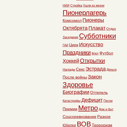
НИИ
Стройка
Ушли из жизни
Пионерлагерь
Пионеры
Комсомол
Октябрята
Плакат
Отдых
Субботники
Заседания
Искусство
Цирк
ГАИ
Праздники
Футбол
Флот
Открытки
Хоккей
Эстрада
Секс
Награды
Деньги
Закон
После войны
Здоровье
Биографии
Оттепель
Дефицит
Катастрофы
Песни
Метро
Премии
Дом и быт
Соцсоревнование
Разное
ВОВ
Терроризм
Юбилеи