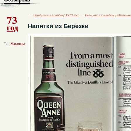
73
←
Вернутся к альбому 1973 год
←
Вернутся к альбому Магазин
год
Напитки из Березки
Тэг:
Магазины