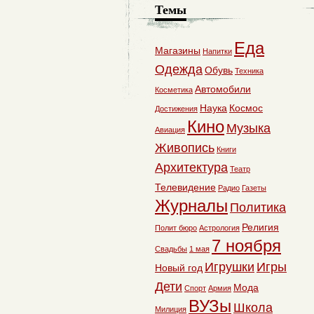
Темы
Еда
Магазины
Напитки
Одежда
Обувь
Техника
Автомобили
Косметика
Наука
Космос
Достижения
Кино
Музыка
Авиация
Живопись
Книги
Архитектура
Театр
Телевидение
Радио
Газеты
Журналы
Политика
Религия
Полит бюро
Астрология
7 ноября
Свадьбы
1 мая
Игрушки
Игры
Новый год
Дети
Мода
Спорт
Армия
ВУЗы
Школа
Милиция