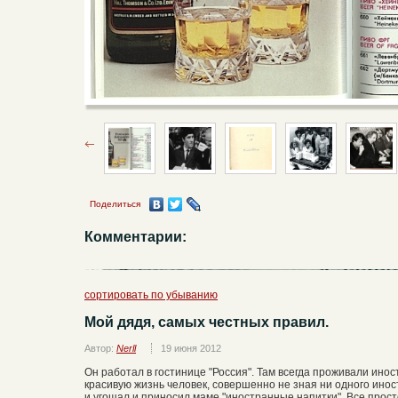
Поделиться
Комментарии:
сортировать по убыванию
Мой дядя, самых честных правил.
Автор:
Nerll
19 июня 2012
Он работал в гостинице "Россия". Там всегда проживали ино
красивую жизнь человек, совершенно не зная ни одного иност
и угощал и приносил маме "иностранные напитки". Все прост