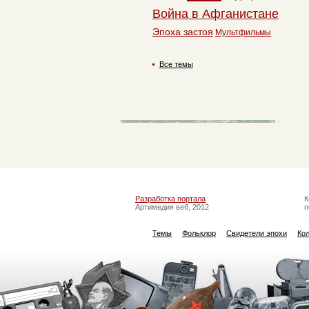
Война в Афганистане
Эпоха застоя
Мультфильмы
Все темы
Разработка портала
К
Артимедия веб, 2012
п
Темы
Фольклор
Свидетели эпохи
Ко