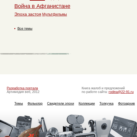
Война в Афганистане
Эпоха застоя
Мультфильмы
Все темы
Разработка портала
Книга жалоб и предложений
Артимедия веб, 2012
по работе сайта:
rodina@22-91.ru
Темы
Фольклор
Свидетели эпохи
Коллекции
Толкучка
Фотоархив