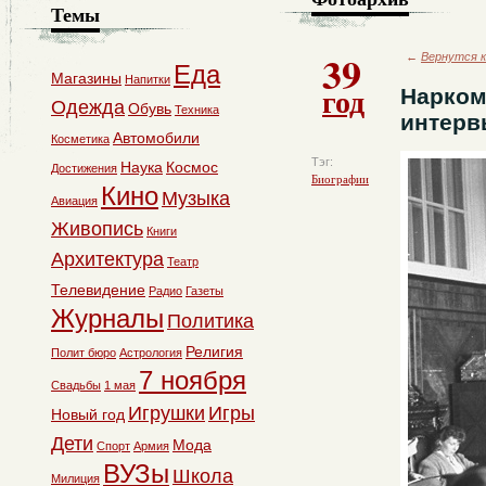
Темы
39
←
Вернутся к
Еда
Магазины
Напитки
год
Нарком
Одежда
Обувь
Техника
интерв
Автомобили
Косметика
Тэг:
Наука
Космос
Достижения
Биографии
Кино
Музыка
Авиация
Живопись
Книги
Архитектура
Театр
Телевидение
Радио
Газеты
Журналы
Политика
Религия
Полит бюро
Астрология
7 ноября
Свадьбы
1 мая
Игрушки
Игры
Новый год
Дети
Мода
Спорт
Армия
ВУЗы
Школа
Милиция