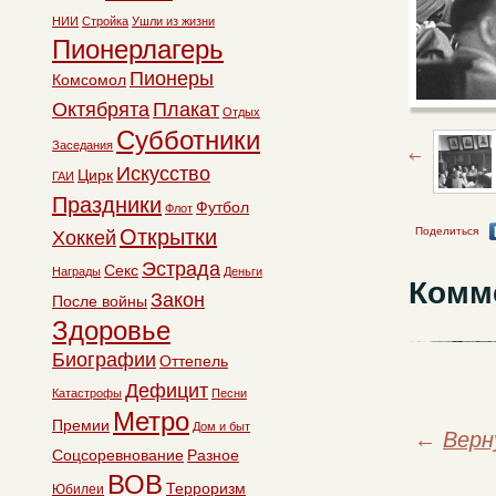
НИИ
Стройка
Ушли из жизни
Пионерлагерь
Пионеры
Комсомол
Октябрята
Плакат
Отдых
Субботники
Заседания
Искусство
Цирк
ГАИ
Праздники
Футбол
Флот
Открытки
Поделиться
Хоккей
Эстрада
Секс
Награды
Деньги
Комм
Закон
После войны
Здоровье
Биографии
Оттепель
Дефицит
Катастрофы
Песни
Метро
Премии
Дом и быт
←
Верн
Соцсоревнование
Разное
ВОВ
Терроризм
Юбилеи